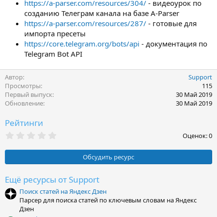
https://a-parser.com/resources/304/
- видеоурок по
созданию Телеграм канала на базе A-Parser
https://a-parser.com/resources/287/
- готовые для
импорта пресеты
https://core.telegram.org/bots/api
- документация по
Telegram Bot API
Автор
Support
Просмотры
115
Первый выпуск
30 Май 2019
Обновление
30 Май 2019
Рейтинги
0
Оценок: 0
,
0
0
Обсудить ресурс
з
в
ё
Ещё ресурсы от Support
з
Поиск статей на Яндекс Дзен
д
Парсер для поиска статей по ключевым словам на Яндекс
Дзен