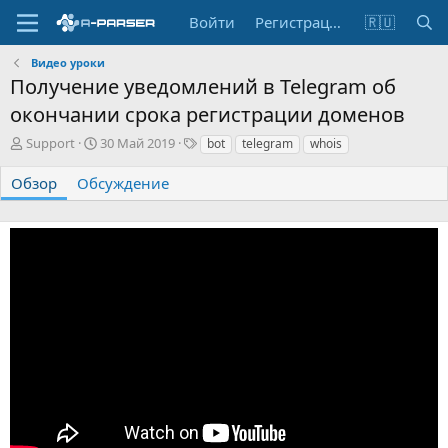
Войти
Регистрация
🇷🇺
Видео уроки
Получение уведомлений в Telegram об
окончании срока регистрации доменов
А
Д
Т
Support
30 Май 2019
bot
telegram
whois
в
а
е
т
т
г
Обзор
Обсуждение
о
а
и
р
с
о
з
д
а
н
и
я