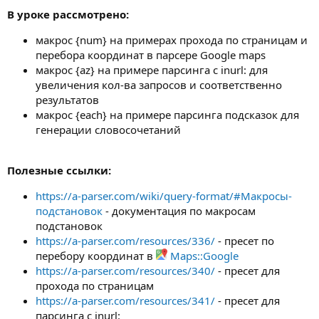
В уроке рассмотрено:
макрос {num} на примерах прохода по страницам и
перебора координат в парсере Google maps
макрос {az} на примере парсинга с inurl: для
увеличения кол-ва запросов и соответственно
результатов
макрос {each} на примере парсинга подсказок для
генерации словосочетаний
Полезные ссылки:
https://a-parser.com/wiki/query-format/#Макросы-
подстановок
- документация по макросам
подстановок
https://a-parser.com/resources/336/
- пресет по
перебору координат в
Maps::Google
https://a-parser.com/resources/340/
- пресет для
прохода по страницам
https://a-parser.com/resources/341/
- пресет для
парсинга с inurl: