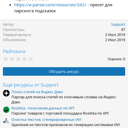
https://a-parser.com/resources/342/
- пресет для
парсинга подсказок
Автор
Support
Просмотры
87
Первый выпуск
2 Июл 2019
Обновление
2 Июл 2019
Рейтинги
0
Оценок: 0
,
0
0
Обсудить ресурс
з
в
ё
Ещё ресурсы от Support
з
Поиск статей на Яндекс Дзен
д
Парсер для поиска статей по ключевым словам на Яндекс
Дзен
Rozetka - получение данных по API
Парсинг товаров с торговой площадки Rozetka по API
Очистка текстов, сгенерированных ИИ
Удаление из текстов признаков их генерации системами ИИ