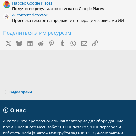
Парсер Google Places
Получение результатов поиска на Google Places
AI content detector
Проверка текстов на предмет их генерации сервисами ИИ
Поделиться этим ресурсом
X
Bluesky
LinkedIn
Reddit
Pinterest
Tumblr
WhatsApp
Электронная почта
Ссылка
Видео уроки
О нас
A-Parser - это профессиональная платформа для сбора данных
промышленного масштаба: 10 000+ потоков, 110+ парсеров и
гибкость Node.js. Автоматизируйте задачи в SEO, e-commerce и