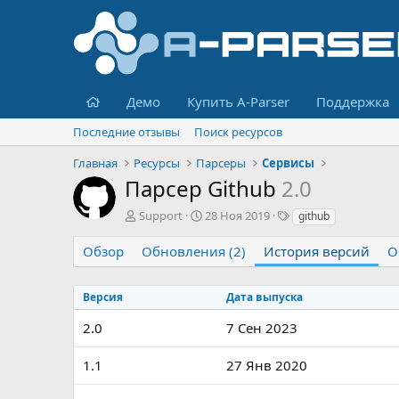
Главная
Демо
Купить A-Parser
Поддержка
Последние отзывы
Поиск ресурсов
Главная
Ресурсы
Парсеры
Сервисы
Парсер Github
2.0
А
Д
Т
Support
28 Ноя 2019
github
в
а
е
т
т
г
Обзор
Обновления (2)
История версий
О
о
а
и
р
с
о
Версия
Дата выпуска
з
2.0
д
7 Сен 2023
а
н
1.1
27 Янв 2020
и
я