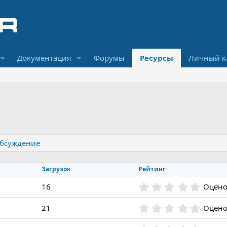
Документация
Форумы
Ресурсы
Личный к
бсуждение
Загрузок
Рейтинг
0
16
Оцено
,
0
0
21
Оцено
0
,
з
0