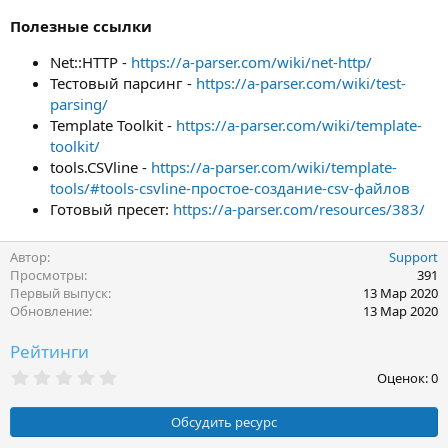
Полезные ссылки
Net::HTTP -
https://a-parser.com/wiki/net-http/
Тестовый парсинг -
https://a-parser.com/wiki/test-
parsing/
Template Toolkit -
https://a-parser.com/wiki/template-
toolkit/
tools.CSVline -
https://a-parser.com/wiki/template-
tools/#tools-csvline-простое-создание-csv-файлов
Готовый пресет:
https://a-parser.com/resources/383/
Автор
Support
Просмотры
391
Первый выпуск
13 Мар 2020
Обновление
13 Мар 2020
Рейтинги
0
Оценок: 0
,
0
0
Обсудить ресурс
з