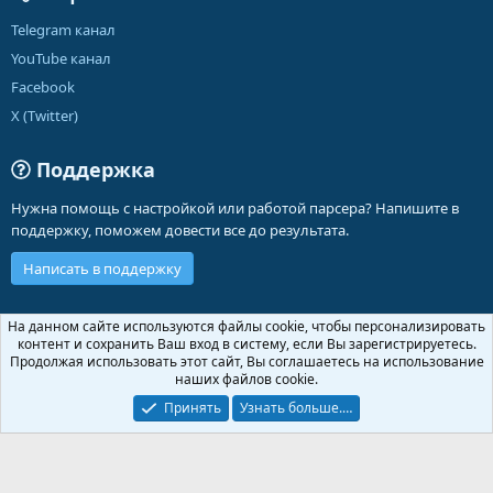
Telegram канал
YouTube канал
Facebook
X (Twitter)
Поддержка
Нужна помощь с настройкой или работой парсера? Напишите в
поддержку, поможем довести все до результата.
Написать в поддержку
Russian (RU)
На данном сайте используются файлы cookie, чтобы персонализировать
контент и сохранить Ваш вход в систему, если Вы зарегистрируетесь.
Обратная связь
Условия и правила
Продолжая использовать этот сайт, Вы соглашаетесь на использование
Политика конфиденциальности
Помощь
Главная
R
наших файлов cookie.
S
S
Принять
Узнать больше.…
®
Community platform by XenForo
© 2010-2026 XenForo Ltd.