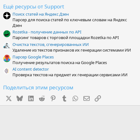
в
ё
Ещё ресурсы от Support
з
Поиск статей на Яндекс Дзен
д
Парсер для поиска статей по ключевым словам на Яндекс
Дзен
Rozetka - получение данных по API
Парсинг товаров с торговой площадки Rozetka по API
Очистка текстов, сгенерированных ИИ
Удаление из текстов признаков их генерации системами ИИ
Парсер Google Places
Получение результатов поиска на Google Places
AI content detector
Проверка текстов на предмет их генерации сервисами ИИ
Поделиться этим ресурсом
X
Bluesky
LinkedIn
Reddit
Pinterest
Tumblr
WhatsApp
Электронная почта
Ссылка