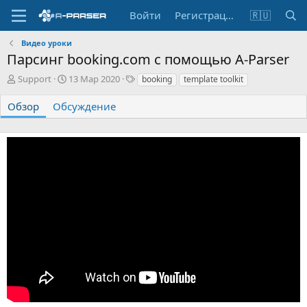
Войти
Регистрация
🇷🇺
Видео уроки
Парсинг booking.com с помощью A-Parser
А
Д
Т
Support
13 Мар 2020
booking
template toolkit
в
а
е
т
т
г
Обзор
Обсуждение
о
а
и
р
с
о
з
д
а
н
и
я