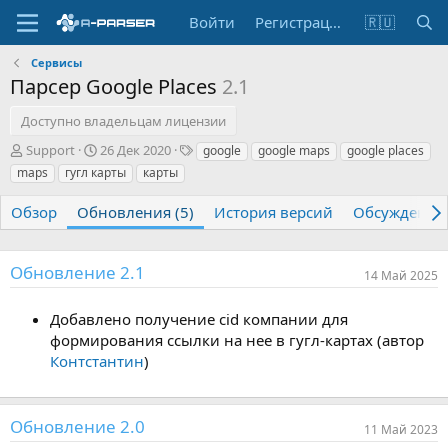
Войти
Регистрация
🇷🇺
Сервисы
Парсер Google Places
2.1
Доступно владельцам лицензии
А
Д
Т
Support
26 Дек 2020
google
google maps
google places
в
а
е
maps
гугл карты
карты
т
т
г
о
а
и
Обзор
Обновления (5)
История версий
Обсуждение
р
с
о
з
Обновление 2.1
д
14 Май 2025
а
н
Добавлено получение cid компании для
и
формирования ссылки на нее в гугл-картах (автор
я
Контстантин
)
Обновление 2.0
11 Май 2023