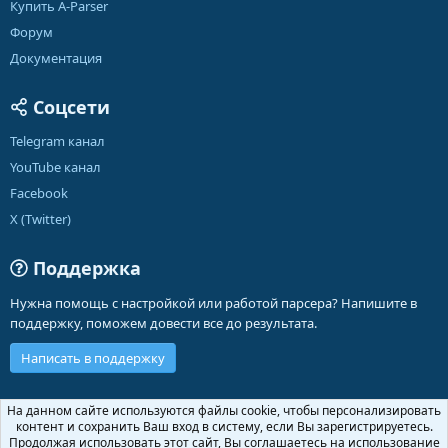
Купить A-Parser
Форум
Документация
Соцсети
Telegram канал
YouTube канал
Facebook
X (Twitter)
Поддержка
Нужна помощь с настройкой или работой парсера? Напишите в
поддержку, поможем довести все до результата.
Написать в поддержку
Russian (RU)
На данном сайте используются файлы cookie, чтобы персонализировать
контент и сохранить Ваш вход в систему, если Вы зарегистрируетесь.
Обратная связь
Условия и правила
Продолжая использовать этот сайт, Вы соглашаетесь на использование