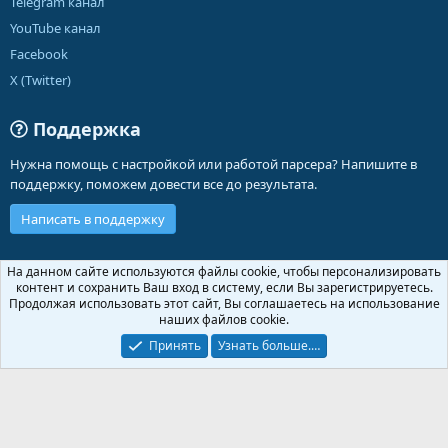
Telegram канал
YouTube канал
Facebook
X (Twitter)
Поддержка
Нужна помощь с настройкой или работой парсера? Напишите в
поддержку, поможем довести все до результата.
Написать в поддержку
Russian (RU)
На данном сайте используются файлы cookie, чтобы персонализировать
контент и сохранить Ваш вход в систему, если Вы зарегистрируетесь.
Обратная связь
Условия и правила
Продолжая использовать этот сайт, Вы соглашаетесь на использование
Политика конфиденциальности
Помощь
Главная
R
наших файлов cookie.
S
S
Принять
Узнать больше.…
®
Community platform by XenForo
© 2010-2026 XenForo Ltd.