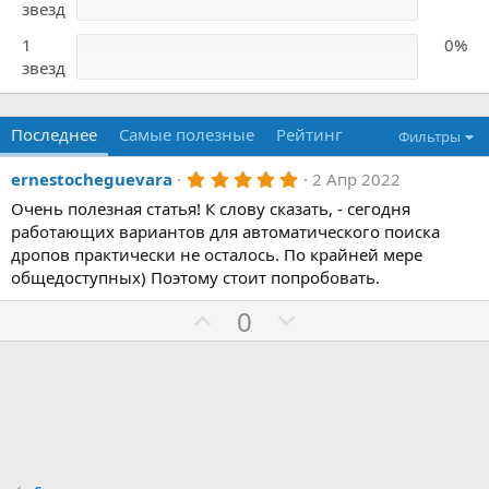
звезд
1
0%
звезд
Последнее
Самые полезные
Рейтинг
Фильтры
5
ernestocheguevara
2 Апр 2022
,
Очень полезная статья! К слову сказать, - сегодня
0
0
работающих вариантов для автоматического поиска
з
дропов практически не осталось. По крайней мере
в
ё
общедоступных) Поэтому стоит попробовать.
з
д
З
П
0
а
р
о
т
и
в