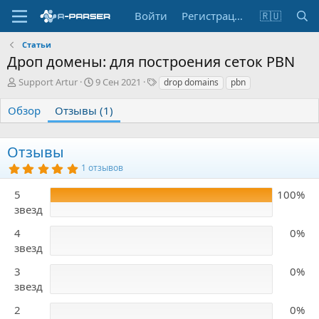
Войти
Регистрация
🇷🇺
Статьи
Дроп домены: для построения сеток PBN
А
Д
Т
Support Artur
9 Сен 2021
drop domains
pbn
в
а
е
т
т
г
Обзор
Отзывы (1)
о
а
и
р
с
о
Отзывы
з
5
1 отзывов
д
,
а
0
5
100%
0
н
з
звезд
и
в
я
ё
4
0%
з
д
звезд
3
0%
звезд
2
0%