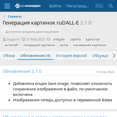
Войти
Регистрация
🇷🇺
Сервисы
Генерация картинок ruDALL-E
2.1.0
Доступно владельцам лицензии
А
Д
Т
Support
31 Янв 2022
antigate
captcha
typescript
в
а
е
антигейт
генерация картинок
капча
скачивание картинок
т
т
г
о
а
и
Обзор
Обновления (4)
История версий
Обсуждение
р
с
о
з
Обновление 2.1.0
д
10 Апр 2024
а
н
Добавлена опция Save image, позволяет отключить
и
сохранение изображения в файл, по-умолчанию
я
включена
Изображение теперь доступно в переменной $data
Обновление в связи с изменениями на ресурсе