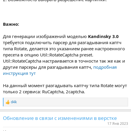
Важно:
Для генерации изображений моделью
Kandinsky 3.0
требуется подключить парсер для разгадывания каптч
типа Rotate, делается это указанием ранее настроенного
пресета в опцию Util::RotateCaptcha preset.
Util::RotateCaptcha настраивается в точности так же как и
другие парсеры для разгадывания каптч,
подробная
инструкция тут
На данный момент разгадывать каптчу типа Rotate могут
только 2 сервиса: RuCaptcha, 2captcha.
d4k
Р
е
а
Обновление в связи с изменениями в верстке
к
ц
17 Янв 2023
и