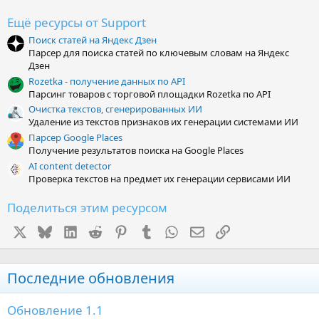
в
ё
Ещё ресурсы от Support
з
Поиск статей на Яндекс Дзен
д
Парсер для поиска статей по ключевым словам на Яндекс
Дзен
Rozetka - получение данных по API
Парсинг товаров с торговой площадки Rozetka по API
Очистка текстов, сгенерированных ИИ
Удаление из текстов признаков их генерации системами ИИ
Парсер Google Places
Получение результатов поиска на Google Places
AI content detector
Проверка текстов на предмет их генерации сервисами ИИ
Поделиться этим ресурсом
X
Bluesky
LinkedIn
Reddit
Pinterest
Tumblr
WhatsApp
Электронная почта
Ссылка
Последние обновления
Обновление 1.1