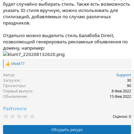
будет случайно выбирать стиль. Также есть возможность
указать ID стиля вручную, можно использовать для
стилизаций, добавляемых по случаю различных
праздников.
Отдельно можно выделить стиль Балабоба Direct,
позволяющий генерировать рекламные объявления по
домену, например:
slivak77
Р
е
Автор
Support
а
к
Загрузок
30
ц
Просмотры
90
и
Первый выпуск
8 Фев 2022
и
Обновление
15 Фев 2022
:
Рейтинги
0
Оценок: 0
,
0
0
Обсудить ресурс
з