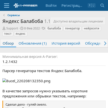
Войти
Регистрация
🇷🇺
Сервисы
Яндекс Балабоба
1.1
Доступно владельцам лицензии
А
Д
Т
Support
8 Фев 2022
балабоба
генератор
нейросети
в
а
е
текст
яндекс
т
т
г
о
а
и
Обзор
Обновления (1)
История версий
Обсуждение
р
с
о
з
Минимальная версия A-Parser
д
1.2.1432
а
н
Парсер генератора текстов Яндекс Балабоба.
и
я
В качестве запросов нужно указывать короткие
предложения или обрывки текстов, например:
Сделал дело - гуляй смело.