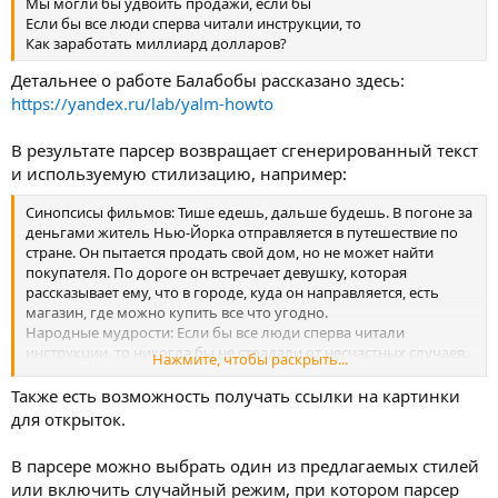
Мы могли бы удвоить продажи, если бы
Если бы все люди сперва читали инструкции, то
Как заработать миллиард долларов?
Детальнее о работе Балабобы рассказано здесь:
https://yandex.ru/lab/yalm-howto
В результате парсер возвращает сгенерированный текст
и используемую стилизацию, например:
Синопсисы фильмов: Тише едешь, дальше будешь. В погоне за
деньгами житель Нью-Йорка отправляется в путешествие по
стране. Он пытается продать свой дом, но не может найти
покупателя. По дороге он встречает девушку, которая
рассказывает ему, что в городе, куда он направляется, есть
магазин, где можно купить все что угодно.
Народные мудрости: Если бы все люди сперва читали
инструкции, то никогда бы не страдали от несчастных случаев.
Нажмите, чтобы раскрыть...
Короче, Википедия: Тише едешь, дальше будешь. Это не
русская народная пословица, а девиз дальнобойщиков.
Также есть возможность получать ссылки на картинки
ТВ-репортажи: Тише едешь, дальше будешь. В Москве
для открыток.
открылась выставка о жизни и творчестве Михаила
Ломоносова
В парсере можно выбрать один из предлагаемых стилей
или включить случайный режим, при котором парсер