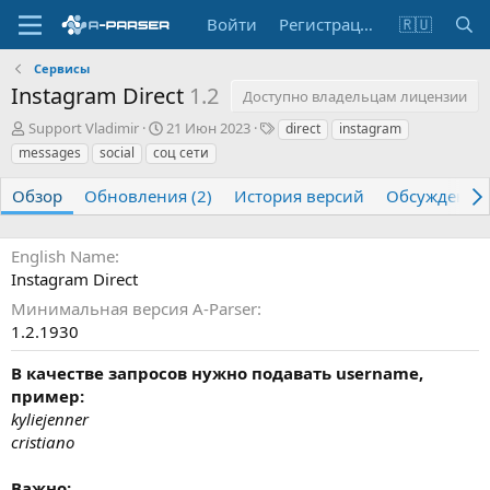
Войти
Регистрация
🇷🇺
Сервисы
Instagram Direct
1.2
Доступно владельцам лицензии
А
Д
Т
Support Vladimir
21 Июн 2023
direct
instagram
в
а
е
messages
social
соц сети
т
т
г
о
а
и
Обзор
Обновления (2)
История версий
Обсуждение
р
с
о
з
English Name
д
Instagram Direct
а
н
Минимальная версия A-Parser
и
1.2.1930
я
В качестве запросов нужно подавать username,
пример:
kyliejenner
cristiano
Важно: