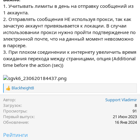
1. Учитывать лимиты в день на отправку сообщений из
1 аккаунта.
2. Отправлять сообщения НЕ используя прокси, так как
зачастую аккаунт привязывается к локации. В случаи
использовании прокси нужно пройти подтверждение по
электронной почте, что на данный момент невозможно
в парсере.
3. При плохом соединении к интернету увеличить время
ожидания перехода между страницами, опция (Additional
time before the action (sec))
Blackheight8
Р
е
Автор
Support Vladimir
а
к
Загрузок
8
ц
Просмотры
91
и
Первый выпуск
21 Июн 2023
и
Обновление
16 Янв 2024
:
Рейтинги