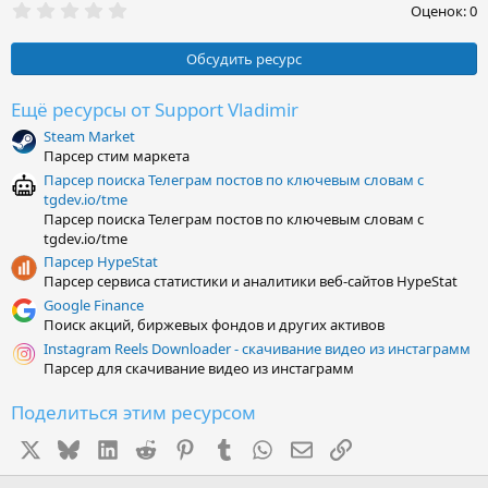
0
Оценок: 0
,
0
0
Обсудить ресурс
з
в
ё
Ещё ресурсы от Support Vladimir
з
Steam Market
д
Парсер стим маркета
Парсер поиска Телеграм постов по ключевым словам с
tgdev.io/tme
Парсер поиска Телеграм постов по ключевым словам с
tgdev.io/tme
Парсер HypeStat
Парсер сервиса статистики и аналитики веб-сайтов HypeStat
Google Finance
Поиск акций, биржевых фондов и других активов
Instagram Reels Downloader - скачивание видео из инстаграмм
Парсер для скачивание видео из инстаграмм
Поделиться этим ресурсом
X
Bluesky
LinkedIn
Reddit
Pinterest
Tumblr
WhatsApp
Электронная почта
Ссылка