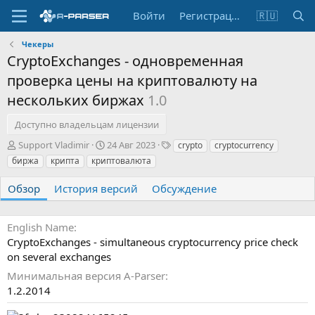
Войти
Регистрация
🇷🇺
Чекеры
CryptoExchanges - одновременная
проверка цены на криптовалюту на
нескольких биржах
1.0
Доступно владельцам лицензии
А
Д
Т
Support Vladimir
24 Авг 2023
crypto
cryptocurrency
в
а
е
биржа
крипта
криптовалюта
т
т
г
о
а
и
Обзор
История версий
Обсуждение
р
с
о
з
English Name
д
CryptoExchanges - simultaneous cryptocurrency price check
а
on several exchanges
н
и
Минимальная версия A-Parser
я
1.2.2014