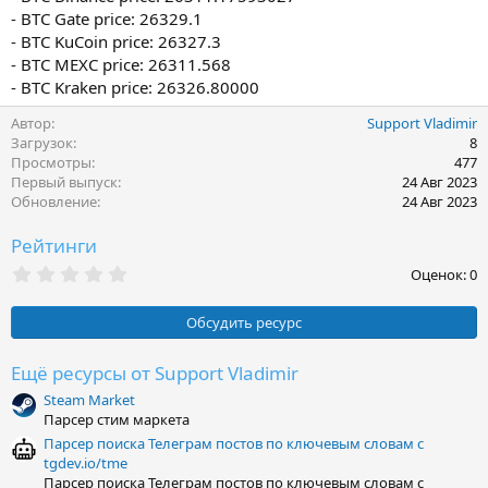
- BTC Gate price: 26329.1
- BTC KuCoin price: 26327.3
- BTC MEXC price: 26311.568
- BTC Kraken price: 26326.80000
Автор
Support Vladimir
Загрузок
8
Просмотры
477
Первый выпуск
24 Авг 2023
Обновление
24 Авг 2023
Рейтинги
0
Оценок: 0
,
0
0
Обсудить ресурс
з
в
ё
Ещё ресурсы от Support Vladimir
з
Steam Market
д
Парсер стим маркета
Парсер поиска Телеграм постов по ключевым словам с
tgdev.io/tme
Парсер поиска Телеграм постов по ключевым словам с