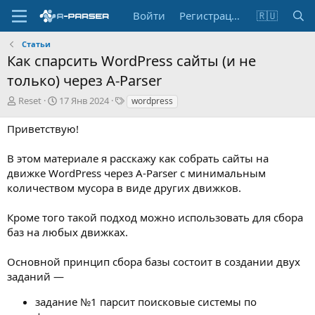
Войти
Регистрация
🇷🇺
Статьи
Как спарсить WordPress сайты (и не
только) через A-Parser
А
Д
Т
Reset
17 Янв 2024
wordpress
в
а
е
т
т
г
Приветствую!
о
а
и
р
с
В этом материале я расскажу как собрать сайты на
о
движке WordPress через A-Parser с минимальным
з
количеством мусора в виде других движков.
д
а
н
Кроме того такой подход можно использовать для сбора
и
баз на любых движках.
я
Основной принцип сбора базы состоит в создании двух
заданий —
задание №1 парсит поисковые системы по