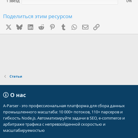
1 звезд
0%
Поделиться этим ресурсом
X
Bluesky
LinkedIn
Reddit
Pinterest
Tumblr
WhatsApp
Электронная почта
Ссылка
Статьи
О нас
A-Parser - это профессиональная платформа для сбора данных
промышленного масштаба: 10 000+ потоков, 110+ парсеров и
гибкость Node.js. Автоматизируйте задачи в SEO, e-commerce и
арбитраже трафика с непревзойденной скоростью и
масштабируемостью