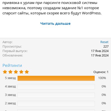
привязка к урлам при парсинге поисковой системы
невозможна, поэтому создадим задание №1 которое
спарсит сайты, которые скорее всего будут WordPress.
Читать дальше
Автор
Reset
Просмотры
227
Первый выпуск
17 Янв 2024
Обновление
17 Янв 2024
Рейтинги
5
Оценок: 1
,
5 звезд
100%
0
0
з
4 звезд
0%
в
ё
3 звезд
0%
з
д
2 звезд
0%