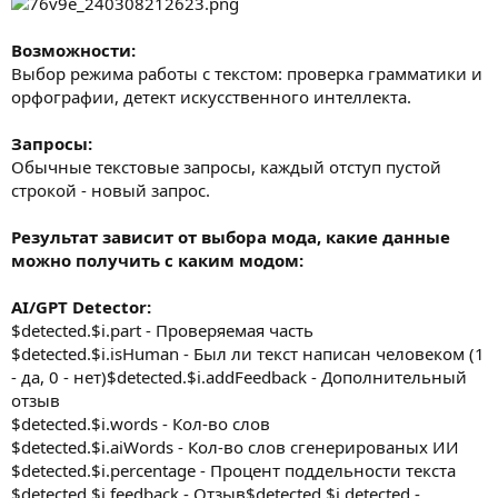
Возможности:
Выбор режима работы с текстом: проверка грамматики и
орфографии, детект искусственного интеллекта.
Запросы:
Обычные текстовые запросы, каждый отступ пустой
строкой - новый запрос.
Результат зависит от выбора мода, какие данные
можно получить с каким модом:
AI/GPT Detector:
$detected.$i.part - Проверяемая часть
$detected.$i.isHuman - Был ли текст написан человеком (1
- да, 0 - нет)$detected.$i.addFeedback - Дополнительный
отзыв
$detected.$i.words - Кол-во слов
$detected.$i.aiWords - Кол-во слов сгенерированых ИИ
$detected.$i.percentage - Процент поддельности текста
$detected.$i.feedback - Отзыв$detected.$i.detected -