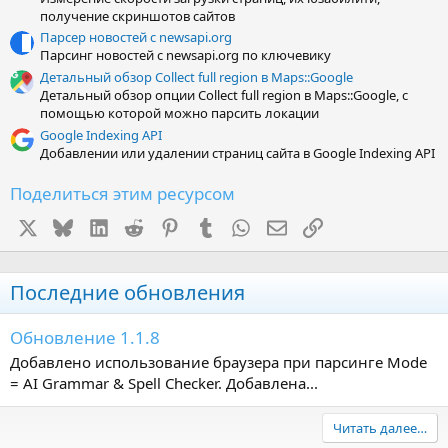
получение скриншотов сайтов
Парсер новостей с newsapi.org
Парсинг новостей с newsapi.org по ключевику
Детальный обзор Collect full region в Maps::Google
Детальный обзор опции Collect full region в Maps::Google, с
помощью которой можно парсить локации
Google Indexing API
Добавлении или удалении страниц сайта в Google Indexing API
Поделиться этим ресурсом
X
Bluesky
LinkedIn
Reddit
Pinterest
Tumblr
WhatsApp
Электронная почта
Ссылка
Последние обновления
Обновление 1.1.8
Добавлено использование браузера при парсинге Mode
= AI Grammar & Spell Checker. Добавлена...
Читать далее…