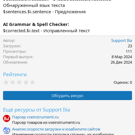
Обнаруженный язык текста
$sentences.$i.sentence - Предложения
AI Grammar & Spell Checker:
$corrected.$i.text - Исправленный текст
Автор
Support Ilia
Загрузок
23
Просмотры
111
Первый выпуск
8 Мар 2024
Обновление
26 Дек 2024
Рейтинги
0
Оценок: 0
,
0
0
Обсудить ресурс
з
в
ё
Ещё ресурсы от Support Ilia
з
Парсер vseinstrumenti.ru
д
Парсер товаров из vseinstrumenti.ru
Анализ скорости загрузки и юзабилити сайтов
Измерение скорости загрузки страниц, их юзабилити,