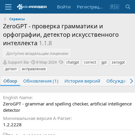
Войти
Регистрация
🇷🇺
Сервисы
ZeroGPT - проверка грамматики и
орфографии, детектор искусственного
интеллекта
1.1.8
Доступно владельцам лицензии
А
Д
Т
Support Ilia
8 Мар 2024
chatgpt
correct
gpt
zerogpt
в
а
е
детект
исправление
т
т
г
о
а
и
Обзор
Обновления (1)
История версий
Обсуждение
р
с
о
з
English Name
д
ZeroGPT - grammar and spelling checker, artificial intelligence
а
detector
н
и
Минимальная версия A-Parser
я
1.2.2228