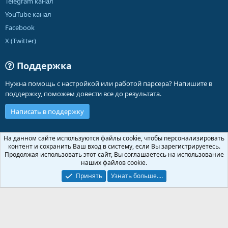
Telegram канал
YouTube канал
Facebook
X (Twitter)
Поддержка
Нужна помощь с настройкой или работой парсера? Напишите в
поддержку, поможем довести все до результата.
Написать в поддержку
Russian (RU)
На данном сайте используются файлы cookie, чтобы персонализировать
контент и сохранить Ваш вход в систему, если Вы зарегистрируетесь.
Обратная связь
Условия и правила
Продолжая использовать этот сайт, Вы соглашаетесь на использование
Политика конфиденциальности
Помощь
Главная
R
наших файлов cookie.
S
S
Принять
Узнать больше.…
®
Community platform by XenForo
© 2010-2026 XenForo Ltd.