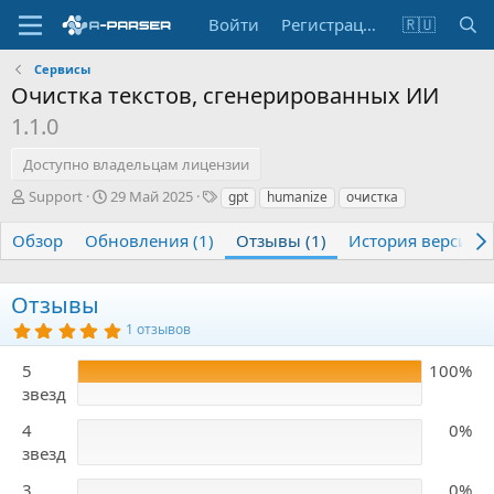
Войти
Регистрация
🇷🇺
Сервисы
Очистка текстов, сгенерированных ИИ
1.1.0
Доступно владельцам лицензии
А
Д
Т
Support
29 Май 2025
gpt
humanize
очистка
в
а
е
т
т
г
Обзор
Обновления (1)
Отзывы (1)
История версий
о
а
и
р
с
о
Отзывы
з
5
1 отзывов
д
,
а
0
5
100%
0
н
з
звезд
и
в
я
ё
4
0%
з
д
звезд
3
0%