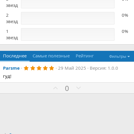
звезд
2
0%
звезд
1
0%
звезд
Последнее
Самые полезные
Рейтинг
Фильтры
5
Parsme
29 Май 2025
Версия: 1.0.0
,
гуд!
0
0
з
З
П
0
в
а
р
ё
з
о
д
т
и
в