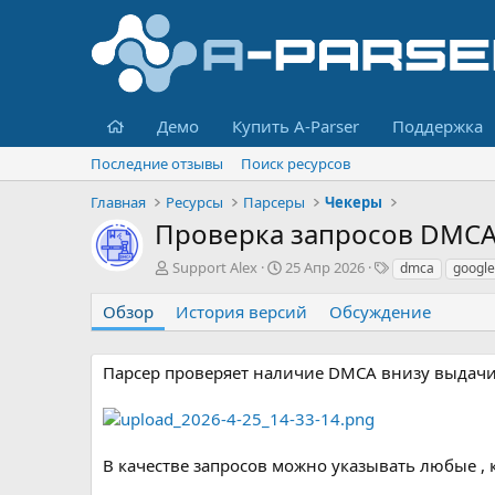
Главная
Демо
Купить A-Parser
Поддержка
Последние отзывы
Поиск ресурсов
Главная
Ресурсы
Парсеры
Чекеры
Проверка запросов DMCA
А
Д
Т
Support Alex
25 Апр 2026
dmca
google
в
а
е
т
т
г
Обзор
История версий
Обсуждение
о
а
и
р
с
о
Парсер проверяет наличие DMCA внизу выдачи 
з
д
а
н
В качестве запросов можно указывать любые ,
и
я