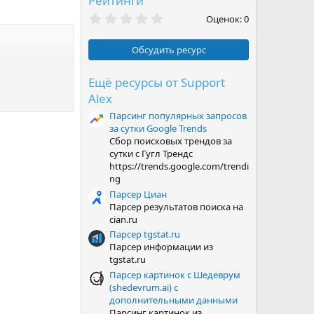
Рейтинги
0
Оценок: 0
,
0
0
Обсудить ресурс
з
в
ё
Ещё ресурсы от Support
з
Alex
д
Парсинг популярных запросов
за сутки Google Trends
Сбор поисковых трендов за
сутки с Гугл Трендс
https://trends.google.com/trendi
ng
Парсер Циан
Парсер результатов поиска на
cian.ru
Парсер tgstat.ru
Парсер информации из
tgstat.ru
Парсер картинок с Шедеврум
(shedevrum.ai) с
дополнительными данными
Парсинг картинок из