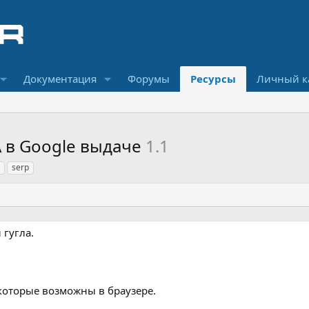
Документация
Форумы
Ресурсы
Личный к
 в Google выдаче
1.1
serp
гугла.
 которые возможны в браузере.