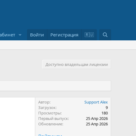
П
абинет
Войти
Регистрация
🇷🇺
о
и
с
к
Доступно владельцам лицензии
Автор
Support Alex
Загрузок
9
Просмотры
180
Первый выпуск
25 Апр 2026
Обновление
25 Апр 2026