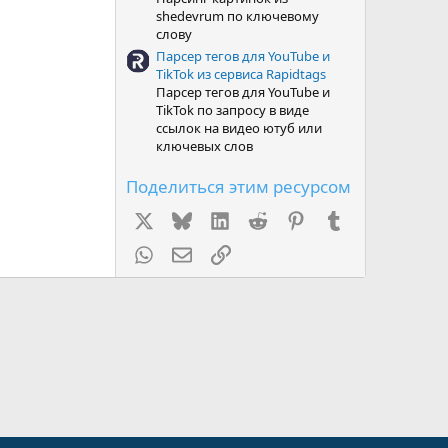
shedevrum по ключевому
слову
Парсер тегов для YouTube и
TikTok из сервиса Rapidtags
Парсер тегов для YouTube и
TikTok по запросу в виде
ссылок на видео ютуб или
ключевых слов
Поделиться этим ресурсом
X
Bluesky
LinkedIn
Reddit
Pinterest
Tumblr
WhatsApp
Электронная почта
Ссылка