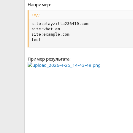
Например:
Код:
site:playzilla236410.com

site:vbet.am

site:example.com

test
Пример результата: