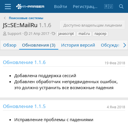
Войти
Регистрация
🇷🇺
Поисковые системы
JS::SE::MailRu
1.1.6
Доступно владельцам лицензии
А
Д
Т
Support
21 Апр 2017
javascript
mail.ru
парсер
в
а
е
т
т
г
Обзор
Обновления (3)
История версий
Обсуждение
о
а
и
р
с
о
Обновление 1.1.6
19 Фев 2018
з
д
а
Добавлена поддержка сессий
н
Добавлен обработчик непредвиденных ошибок,
и
это должно устранить все возможные падения
я
Обновление 1.1.5
4 Янв 2018
Исправление проблемы с падениями