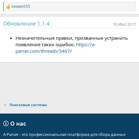
seowin555
Р
е
а
Обновление 1.1.4
к
10 Июл 2017
ц
и
Незначительные правки, призванные устранить
и
:
появление таких ошибок:
https://a-
parser.com/threads/3467/
Поисковые системы
О нас
A-Parser - это профессиональная платформа для сбора данных