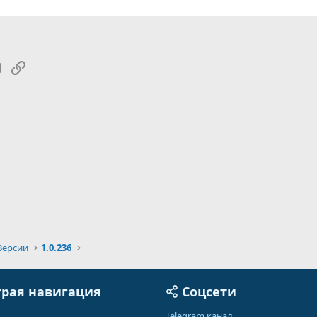
tsApp
Электронная почта
Ссылка
Версии
1.0.236
рая навигация
Соцсети
Telegram канал