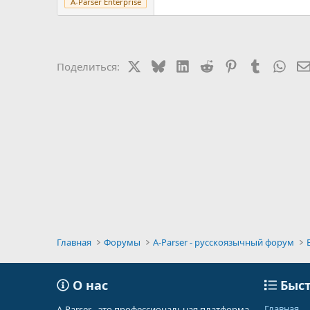
A-Parser Enterprise
X
Bluesky
LinkedIn
Reddit
Pinterest
Tumblr
Wha
Поделиться:
Главная
Форумы
A-Parser - русскоязычный форум
О нас
Быст
Главная
A-Parser - это профессиональная платформа