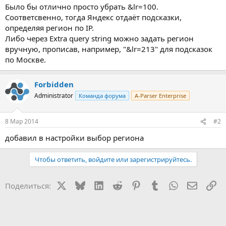
Было бы отлично просто убрать &lr=100.
Соответсвенно, тогда Яндекс отдаёт подсказки,
определяя регион по IP.
Либо через Extra query string можно задать регион
вручную, прописав, например, "&lr=213" для подсказок
по Москве.
Forbidden
Administrator
Команда форума
A-Parser Enterprise
8 Мар 2014
#2
добавил в настройки выбор региона
Чтобы ответить, войдите или зарегистрируйтесь.
X
Bluesky
LinkedIn
Reddit
Pinterest
Tumblr
WhatsApp
Электр
Сс
Поделиться: