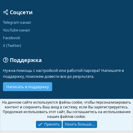
Соцсети
Telegram канал
YouTube канал
Facebook
X (Twitter)
Поддержка
Нужна помощь с настройкой или работой парсера? Напишите в
поддержку, поможем довести все до результата.
Написать в поддержку
Russian (RU)
На данном сайте используются файлы cookie, чтобы персонализировать
контент и сохранить Ваш вход в систему, если Вы зарегистрируетесь.
Обратная связь
Условия и правила
Продолжая использовать этот сайт, Вы соглашаетесь на использование
Политика конфиденциальности
Помощь
Главная
R
наших файлов cookie.
S
S
Принять
Узнать больше.…
®
Community platform by XenForo
© 2010-2026 XenForo Ltd.