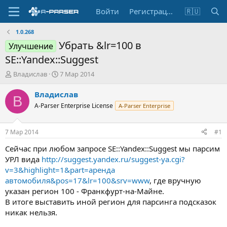
Войти
Регистрация
🇷🇺
1.0.268
Убрать &lr=100 в
Улучшение
SE::Yandex::Suggest
А
Д
Владислав
7 Мар 2014
в
а
т
т
Владислав
В
о
а
A-Parser Enterprise License
A-Parser Enterprise
р
н
т
а
е
ч
7 Мар 2014
#1
м
а
ы
л
Сейчас при любом запросе SE::Yandex::Suggest мы парсим
а
УРЛ вида
http://suggest.yandex.ru/suggest-ya.cgi?
v=3&highlight=1&part=аренда
автомобиля&pos=17&lr=100&srv=www
, где вручную
указан регион 100 - Франкфурт-на-Майне.
В итоге выставить иной регион для парсинга подсказок
никак нельзя.