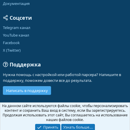
Документация
Соцсети
Telegram канал
YouTube канал
Facebook
X (Twitter)
Поддержка
Нужна помощь с настройкой или работой парсера? Напишите в
поддержку, поможем довести все до результата.
Написать в поддержку
Russian (RU)
На данном сайте используются файлы cookie, чтобы персонализировать
контент и сохранить Ваш вход в систему, если Вы зарегистрируетесь.
Обратная связь
Условия и правила
Продолжая использовать этот сайт, Вы соглашаетесь на использование
Политика конфиденциальности
Помощь
Главная
R
наших файлов cookie.
S
S
Принять
Узнать больше.…
®
Community platform by XenForo
© 2010-2026 XenForo Ltd.