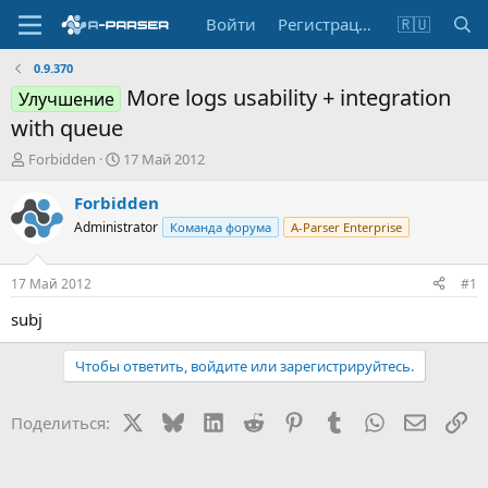
Войти
Регистрация
🇷🇺
0.9.370
More logs usability + integration
Улучшение
with queue
А
Д
Forbidden
17 Май 2012
в
а
т
т
Forbidden
о
а
Administrator
Команда форума
A-Parser Enterprise
р
н
т
а
е
ч
17 Май 2012
#1
м
а
ы
л
subj
а
Чтобы ответить, войдите или зарегистрируйтесь.
X
Bluesky
LinkedIn
Reddit
Pinterest
Tumblr
WhatsApp
Электр
Сс
Поделиться: