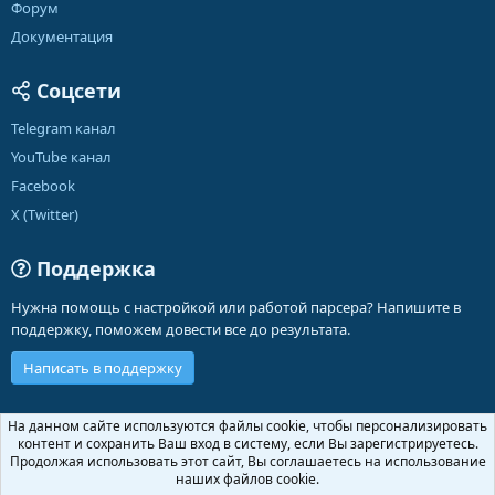
Форум
Документация
Соцсети
Telegram канал
YouTube канал
Facebook
X (Twitter)
Поддержка
Нужна помощь с настройкой или работой парсера? Напишите в
поддержку, поможем довести все до результата.
Написать в поддержку
Russian (RU)
На данном сайте используются файлы cookie, чтобы персонализировать
контент и сохранить Ваш вход в систему, если Вы зарегистрируетесь.
Обратная связь
Условия и правила
Продолжая использовать этот сайт, Вы соглашаетесь на использование
Политика конфиденциальности
Помощь
Главная
R
наших файлов cookie.
S