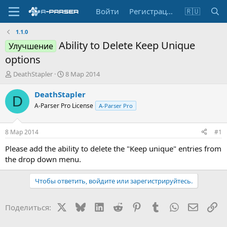
Войти
Регистрация
🇷🇺
1.1.0
Ability to Delete Keep Unique
Улучшение
options
А
Д
DeathStapler
8 Мар 2014
в
а
т
т
DeathStapler
D
о
а
A-Parser Pro License
A-Parser Pro
р
н
т
а
е
ч
8 Мар 2014
#1
м
а
ы
л
Please add the ability to delete the "Keep unique" entries from
а
the drop down menu.
Чтобы ответить, войдите или зарегистрируйтесь.
X
Bluesky
LinkedIn
Reddit
Pinterest
Tumblr
WhatsApp
Электр
Сс
Поделиться: