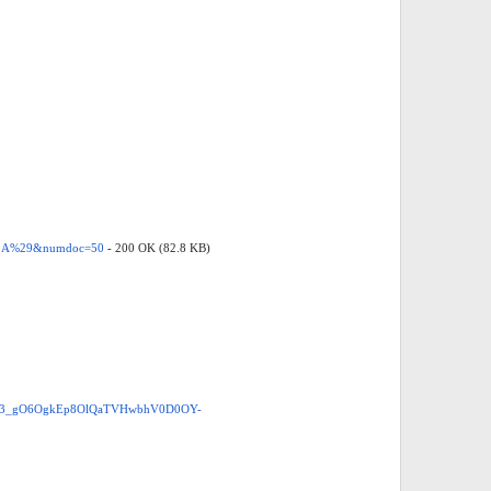
F%2A%29&numdoc=50
- 200 OK (82.8 KB)
43_gO6OgkEp8OlQaTVHwbhV0D0OY-