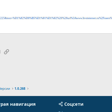
=1&lr=225&text=%D1%82%D0%B5%D1%81%D1%82%20%28url%3Awww.liveinternet.ru%2Fuse
tsApp
Электронная почта
Ссылка
Версии
1.0.268
рая навигация
Соцсети