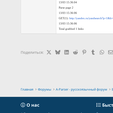
13/03 15:36:04
Parse page 2
13/03 15:36:06
GET(1):
http://yandex.ru/yandsearch?p
13/03 15:36:06
Total grabbed 1 links
X
Bluesky
LinkedIn
Reddit
Pinterest
Tumblr
Wha
Поделиться:
Главная
Форумы
A-Parser - русскоязычный форум
О нас
Быст