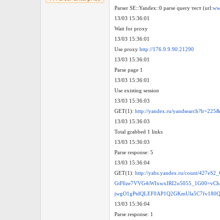
Parser SE::Yandex::0 parse query тест (url:
www
13/03 15:36:01
Wait for proxy
13/03 15:36:01
Use proxy
http://176.9.9.90:21290
13/03 15:36:01
Parse page 1
13/03 15:36:01
Use existing session
13/03 15:36:03
GET(1):
http://yandex.ru/yandsearch?l
13/03 15:36:03
Total grabbed 1 links
13/03 15:36:03
Parse response: 5
13/03 15:36:04
GET(1):
http://yabs.yandex.ru/count/427
GtF6ze7VVG4iWIxwxIRI2o5055_1G00=v
jwgO1gPtdQLEF0AP1Q2GKmUla5C7fv180
13/03 15:36:04
Parse response: 1