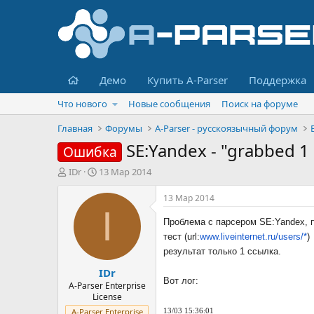
Главная
Демо
Купить A-Parser
Поддержка
Что нового
Новые сообщения
Поиск на форуме
Главная
Форумы
A-Parser - русскоязычный форум
SE:Yandex - "grabbed 1
Ошибка
А
Д
IDr
13 Мар 2014
в
а
т
т
13 Мар 2014
о
а
I
р
н
Проблема с парсером SE:Yandex, п
т
а
тест (url:
www.liveinternet.ru/users/*
)
е
ч
результат только 1 ссылка.
м
а
IDr
ы
л
Вот лог:
а
A-Parser Enterprise
License
A-Parser Enterprise
13/03 15:36:01