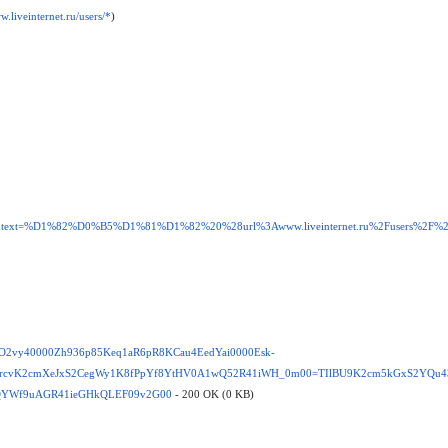
.liveinternet.ru/users/*
)
r=225&text=%D1%82%D0%B5%D1%81%D1%82%20%28url%3Awww.liveinternet.ru%2Fusers%2
eS2_O2vy40000Zh936p85Keq1aR6pR8KCau4EedYai0000Esk-
ChrcvK2cmXeJxS2CegWy1K8fPpYf8YtHV0A1wQ52R41iWH_0m00=TIlBU9K2cm5kGxS2YQu
QYWf9uAGR41ieGHkQLEF09v2G00
- 200 OK (0 KB)