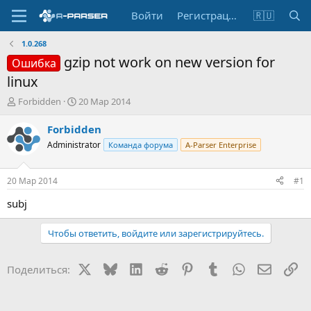
Войти
Регистрация
🇷🇺
1.0.268
gzip not work on new version for
Ошибка
linux
А
Д
Forbidden
20 Мар 2014
в
а
т
т
Forbidden
о
а
Administrator
Команда форума
A-Parser Enterprise
р
н
т
а
е
ч
20 Мар 2014
#1
м
а
ы
л
subj
а
Чтобы ответить, войдите или зарегистрируйтесь.
X
Bluesky
LinkedIn
Reddit
Pinterest
Tumblr
WhatsApp
Электр
Сс
Поделиться: