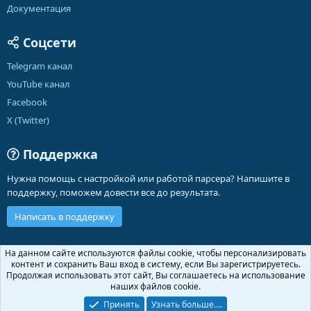
Документация
Соцсети
Telegram канал
YouTube канал
Facebook
X (Twitter)
Поддержка
Нужна помощь с настройкой или работой парсера? Напишите в
поддержку, поможем довести все до результата.
Написать в поддержку
Russian (RU)
На данном сайте используются файлы cookie, чтобы персонализировать
контент и сохранить Ваш вход в систему, если Вы зарегистрируетесь.
Обратная связь
Условия и правила
Продолжая использовать этот сайт, Вы соглашаетесь на использование
Политика конфиденциальности
Помощь
Главная
R
наших файлов cookie.
S
S
Принять
Узнать больше.…
®
Community platform by XenForo
© 2010-2026 XenForo Ltd.