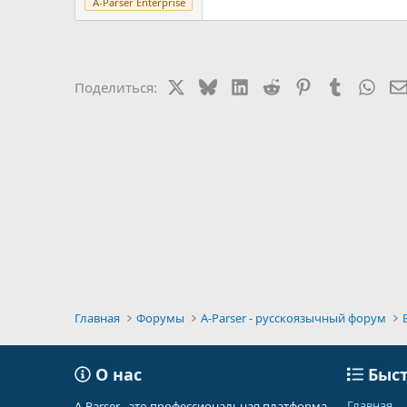
A-Parser Enterprise
X
Bluesky
LinkedIn
Reddit
Pinterest
Tumblr
Wha
Поделиться:
Главная
Форумы
A-Parser - русскоязычный форум
О нас
Быст
Главная
A-Parser - это профессиональная платформа