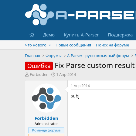
Главная
Демо
Купить A-Parser
Поддержка
Что нового
Новые сообщения
Поиск на форуме
Главная
Форумы
A-Parser - русскоязычный форум
Fix Parse custom result
Ошибка
А
Д
Forbidden
1 Апр 2014
в
а
т
т
1 Апр 2014
о
а
subj
р
н
т
а
е
ч
м
а
Forbidden
ы
л
а
Administrator
Команда форума