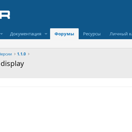
Документация
Форумы
Ресурсы
Личный к
Версии
1.1.0
 display