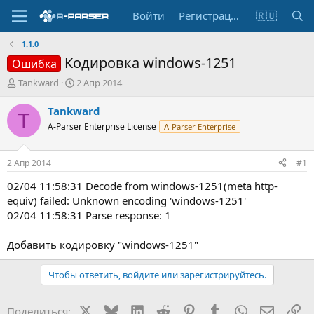
Войти
Регистрация
🇷🇺
1.1.0
Кодировка windows-1251
Ошибка
А
Д
Tankward
2 Апр 2014
в
а
т
т
Tankward
T
о
а
A-Parser Enterprise License
A-Parser Enterprise
р
н
т
а
е
ч
2 Апр 2014
#1
м
а
ы
л
02/04 11:58:31 Decode from windows-1251(meta http-
а
equiv) failed: Unknown encoding 'windows-1251'
02/04 11:58:31 Parse response: 1
Добавить кодировку "windows-1251"
Чтобы ответить, войдите или зарегистрируйтесь.
X
Bluesky
LinkedIn
Reddit
Pinterest
Tumblr
WhatsApp
Электр
Сс
Поделиться: