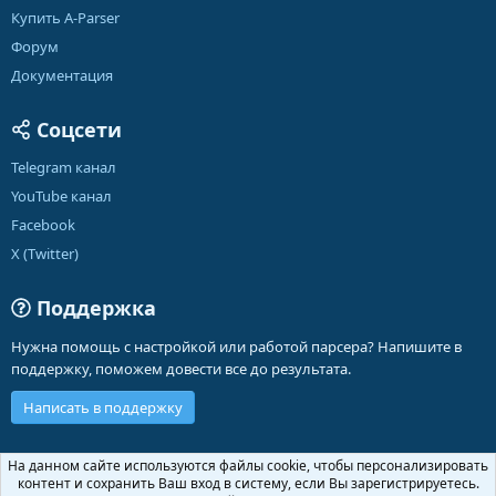
Купить A-Parser
Форум
Документация
Соцсети
Telegram канал
YouTube канал
Facebook
X (Twitter)
Поддержка
Нужна помощь с настройкой или работой парсера? Напишите в
поддержку, поможем довести все до результата.
Написать в поддержку
Russian (RU)
На данном сайте используются файлы cookie, чтобы персонализировать
контент и сохранить Ваш вход в систему, если Вы зарегистрируетесь.
Обратная связь
Условия и правила