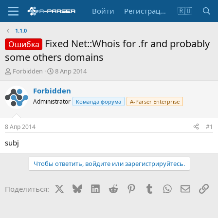
Войти
Регистрация
🇷🇺
1.1.0
Fixed Net::Whois for .fr and probably
Ошибка
some others domains
А
Д
Forbidden
8 Апр 2014
в
а
т
т
Forbidden
о
а
Administrator
Команда форума
A-Parser Enterprise
р
н
т
а
е
ч
8 Апр 2014
#1
м
а
ы
л
subj
а
Чтобы ответить, войдите или зарегистрируйтесь.
X
Bluesky
LinkedIn
Reddit
Pinterest
Tumblr
WhatsApp
Электр
Сс
Поделиться: