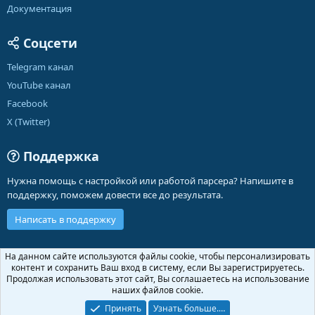
Документация
Соцсети
Telegram канал
YouTube канал
Facebook
X (Twitter)
Поддержка
Нужна помощь с настройкой или работой парсера? Напишите в
поддержку, поможем довести все до результата.
Написать в поддержку
Russian (RU)
На данном сайте используются файлы cookie, чтобы персонализировать
контент и сохранить Ваш вход в систему, если Вы зарегистрируетесь.
Обратная связь
Условия и правила
Продолжая использовать этот сайт, Вы соглашаетесь на использование
Политика конфиденциальности
Помощь
Главная
R
наших файлов cookie.
S
S
Принять
Узнать больше.…
®
Community platform by XenForo
© 2010-2026 XenForo Ltd.