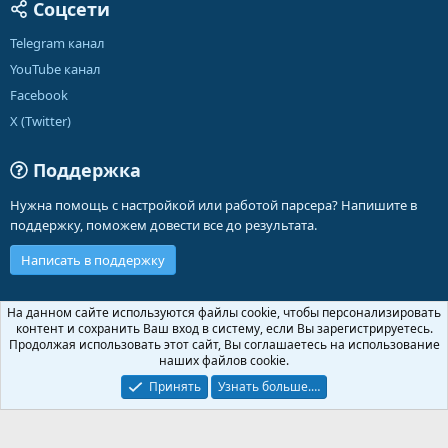
Соцсети
Telegram канал
YouTube канал
Facebook
X (Twitter)
Поддержка
Нужна помощь с настройкой или работой парсера? Напишите в
поддержку, поможем довести все до результата.
Написать в поддержку
Russian (RU)
На данном сайте используются файлы cookie, чтобы персонализировать
контент и сохранить Ваш вход в систему, если Вы зарегистрируетесь.
Обратная связь
Условия и правила
Продолжая использовать этот сайт, Вы соглашаетесь на использование
Политика конфиденциальности
Помощь
Главная
R
наших файлов cookie.
S
S
Принять
Узнать больше.…
®
Community platform by XenForo
© 2010-2026 XenForo Ltd.