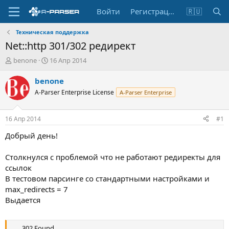
Войти
Регистрация
🇷🇺
Техническая поддержка
Net::http 301/302 редирект
А
Д
benone
16 Апр 2014
в
а
т
т
benone
о
а
A-Parser Enterprise License
A-Parser Enterprise
р
н
т
а
е
ч
16 Апр 2014
#1
м
а
ы
л
Добрый день!
а
Столкнулся с проблемой что не работают редиректы для
ссылок
В тестовом парсинге со стандартными настройками и
max_redirects = 7
Выдается
302 Found