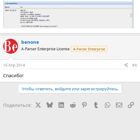
benone
A-Parser Enterprise License
A-Parser Enterprise
16 Апр 2014
#4
Спасибо!
Чтобы ответить, войдите или зарегистрируйтесь.
X
Bluesky
LinkedIn
Reddit
Pinterest
Tumblr
WhatsApp
Электр
Сс
Поделиться: