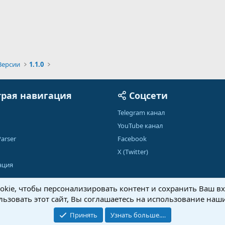
Версии
1.1.0
рая навигация
Соцсети
Telegram канал
YouTube канал
arser
Facebook
X (Twitter)
ация
kie, чтобы персонализировать контент и сохранить Ваш вхо
ьзовать этот сайт, Вы соглашаетесь на использование наши
Обратная связь
Условия и правила
Принять
Узнать больше.…
®
Community platform by XenForo
© 2010-2026 XenForo Ltd.