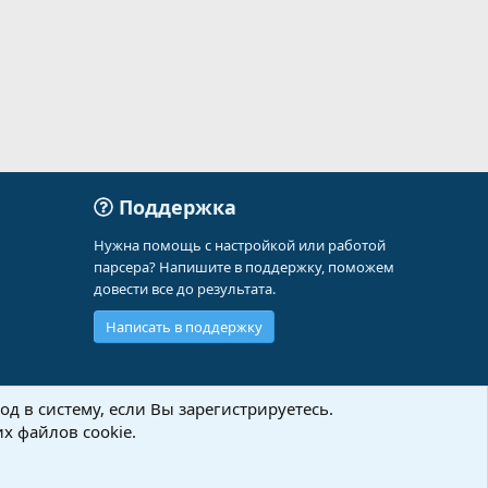
Поддержка
Нужна помощь с настройкой или работой
парсера? Напишите в поддержку, поможем
довести все до результата.
Написать в поддержку
д в систему, если Вы зарегистрируетесь.
х файлов cookie.
Политика конфиденциальности
Помощь
Главная
R
S
S