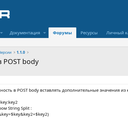
Документация
Форумы
Ресурсы
Личный к
Версии
1.1.0
в POST body
ость в POST body вставлять дополнительные значения из 
key:key2
 String Split :
&key=$key&key2=$key2)