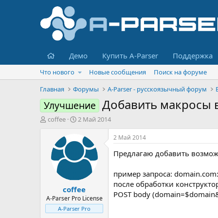
Главная
Демо
Купить A-Parser
Поддержка
Что нового
Новые сообщения
Поиск на форуме
Главная
Форумы
A-Parser - русскоязычный форум
Добавить макросы 
Улучшение
А
Д
coffee
2 Май 2014
в
а
т
т
2 Май 2014
о
а
Предлагаю добавить возможн
р
н
т
а
е
ч
пример запросa: domain.com:
м
а
после обработки конструктором
coffee
ы
л
POST body (domain=$domain
а
A-Parser Pro License
A-Parser Pro