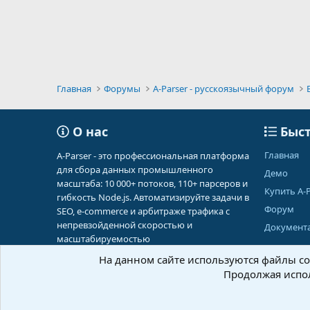
Главная
Форумы
A-Parser - русскоязычный форум
О нас
Быст
Главная
A-Parser - это профессиональная платформа
для сбора данных промышленного
Демо
масштаба: 10 000+ потоков, 110+ парсеров и
Купить A-P
гибкость Node.js. Автоматизируйте задачи в
Форум
SEO, e-commerce и арбитраже трафика с
непревзойденной скоростью и
Документ
масштабируемостью
На данном сайте используются файлы coo
Продолжая испол
Russian (RU)