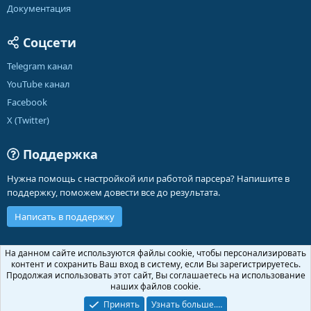
Документация
Соцсети
Telegram канал
YouTube канал
Facebook
X (Twitter)
Поддержка
Нужна помощь с настройкой или работой парсера? Напишите в
поддержку, поможем довести все до результата.
Написать в поддержку
Russian (RU)
На данном сайте используются файлы cookie, чтобы персонализировать
контент и сохранить Ваш вход в систему, если Вы зарегистрируетесь.
Обратная связь
Условия и правила
Продолжая использовать этот сайт, Вы соглашаетесь на использование
Политика конфиденциальности
Помощь
Главная
R
наших файлов cookie.
S
S
Принять
Узнать больше.…
®
Community platform by XenForo
© 2010-2026 XenForo Ltd.