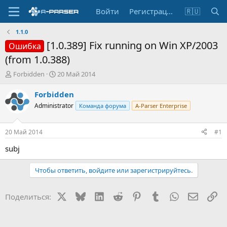
Войти
Регистрация
🇷🇺
1.1.0
[1.0.389] Fix running on Win XP/2003
Ошибка
(from 1.0.388)
А
Д
Forbidden
20 Май 2014
в
а
т
т
Forbidden
о
а
Administrator
Команда форума
A-Parser Enterprise
р
н
т
а
е
ч
20 Май 2014
#1
м
а
ы
л
subj
а
Чтобы ответить, войдите или зарегистрируйтесь.
X
Bluesky
LinkedIn
Reddit
Pinterest
Tumblr
WhatsApp
Электр
Сс
Поделиться: