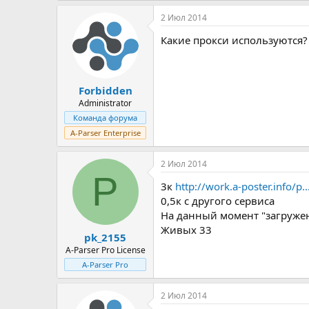
2 Июл 2014
Какие прокси используются?
Forbidden
Administrator
Команда форума
A-Parser Enterprise
2 Июл 2014
P
3к
http://work.a-poster.info/p......
0,5к с другого сервиса
На данный момент "загружен
Живых 33
pk_2155
A-Parser Pro License
A-Parser Pro
2 Июл 2014