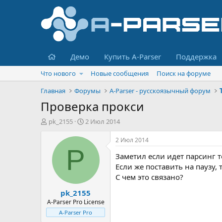
Главная
Демо
Купить A-Parser
Поддержка
Что нового
Новые сообщения
Поиск на форуме
Главная
Форумы
A-Parser - русскоязычный форум
Проверка прокси
А
Д
pk_2155
2 Июл 2014
в
а
т
т
2 Июл 2014
о
а
P
Заметил если идет парсинг т
р
н
т
а
Если же поставить на паузу,
е
ч
С чем это связано?
м
а
pk_2155
ы
л
а
A-Parser Pro License
A-Parser Pro