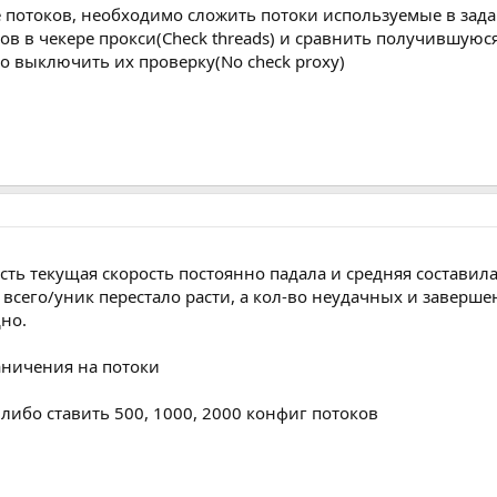
 потоков, необходимо сложить потоки используемые в зада
ов в чекере прокси(Check threads) и сравнить получившуюс
но выключить их проверку(No check proxy)
ть текущая скорость постоянно падала и средняя составила
 всего/уник перестало расти, а кол-во неудачных и заверше
но.
аничения на потоки
либо ставить 500, 1000, 2000 конфиг потоков