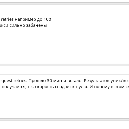
retries например до 100
рокси сильно забанены
uest retries. Прошло 30 мин и встало. Результатов уник/все
олучается, т.к. скорость спадает к нулю. И почему в этом с