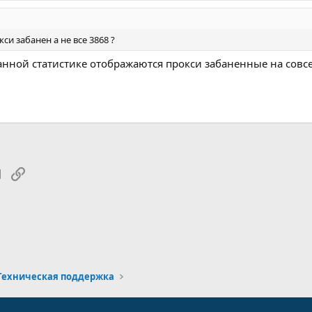
си забанен а не все 3868 ?
данной статистике отображаются прокси забаненные на совс
tsApp
Электронная почта
Ссылка
Техническая поддержка