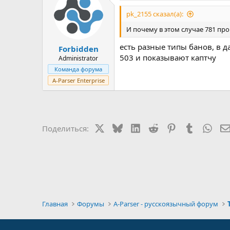
pk_2155 сказал(а):
И почему в этом случае 781 прок
есть разные типы банов, в 
Forbidden
503 и показывают каптчу
Administrator
Команда форума
A-Parser Enterprise
X
Bluesky
LinkedIn
Reddit
Pinterest
Tumblr
Wha
Поделиться:
Главная
Форумы
A-Parser - русскоязычный форум