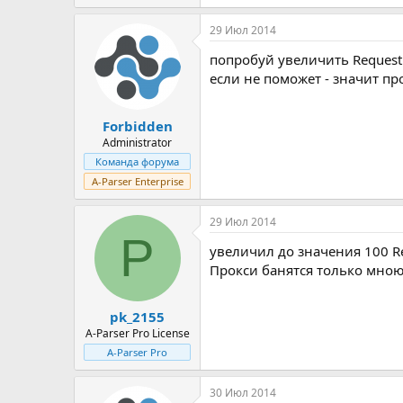
29 Июл 2014
попробуй увеличить Request 
если не поможет - значит п
Forbidden
Administrator
Команда форума
A-Parser Enterprise
29 Июл 2014
P
увеличил до значения 100 Req
Прокси банятся только мною п
pk_2155
A-Parser Pro License
A-Parser Pro
30 Июл 2014