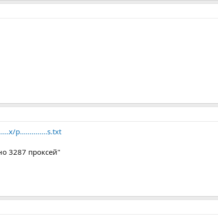
.x/p..............s.txt
о 3287 проксей"