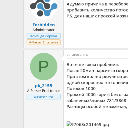
я думаю причина в переборе
прибавить количество поток
P.S. для наших проксей мож
Forbidden
Administrator
Команда форума
A-Parser Enterprise
29 Июл 2014
P
Вот еще такая проблема:
После 20мин парсинга скорос
При этом кол-во результатов
одной скоростью что очевид
pk_2155
Потоков 1000
A-Parser Pro License
Проксей 4000 тариф без огр
A-Parser Pro
забаненых/живых 781/3868
Разницы особой не замечал, 