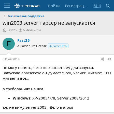
Войти
Регистрация
🇷🇺
Техническая поддержка
win2003 server парсер не запускается
А
Д
Fast25
6 Июл 2014
в
а
т
т
Fast25
F
о
а
A-Parser Pro License
A-Parser Pro
р
н
т
а
е
ч
6 Июл 2014
#1
м
а
ы
л
не могу понять, чего не хватает ему для запуска.
а
Запускаю aparser.exe он думает 5 сек, часики мигают, CPU
мигает и все...
в требованиях нашел
Windows
: XP/2003/7/8, Server 2008/2012
т.е. не вижу server 2003 . Дело в этом?