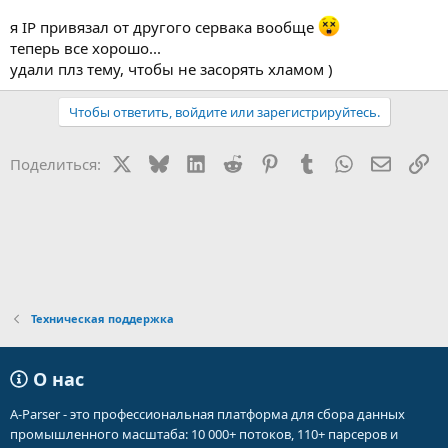
я IP привязал от другого сервака вообще
теперь все хорошо...
удали плз тему, чтобы не засорять хламом )
Чтобы ответить, войдите или зарегистрируйтесь.
X
Bluesky
LinkedIn
Reddit
Pinterest
Tumblr
WhatsApp
Электр
Сс
Поделиться:
Техническая поддержка
О нас
A-Parser - это профессиональная платформа для сбора данных
промышленного масштаба: 10 000+ потоков, 110+ парсеров и