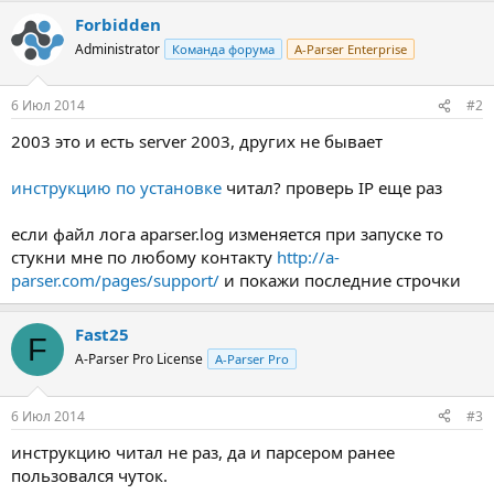
Forbidden
Administrator
Команда форума
A-Parser Enterprise
6 Июл 2014
#2
2003 это и есть server 2003, других не бывает
инструкцию по установке
читал? проверь IP еще раз
если файл лога aparser.log изменяется при запуске то
стукни мне по любому контакту
http://a-
parser.com/pages/support/
и покажи последние строчки
Fast25
F
A-Parser Pro License
A-Parser Pro
6 Июл 2014
#3
инструкцию читал не раз, да и парсером ранее
пользовался чуток.