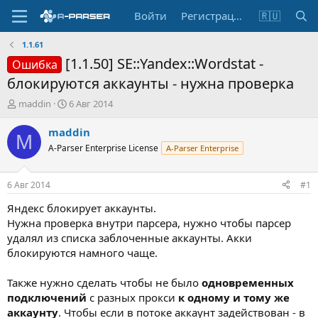
Войти
Регистрация
🇷🇺
1.1.61
[1.1.50] SE::Yandex::Wordstat -
Ошибка
блокируются аккаунты - нужна проверка
А
Д
maddin
6 Авг 2014
в
а
т
т
maddin
M
о
а
A-Parser Enterprise License
A-Parser Enterprise
р
н
т
а
е
ч
6 Авг 2014
#1
м
а
ы
л
Яндекс блокирует аккаунты.
а
Нужна проверка внутри парсера, нужно чтобы парсер
удалял из списка заблоченные аккаунты. Акки
блокируются намного чаще.
Также нужно сделать чтобы не было
одновременных
подключений
с разных прокси
к одному и тому же
аккаунту
. Чтобы если в потоке аккаунт задействован - в