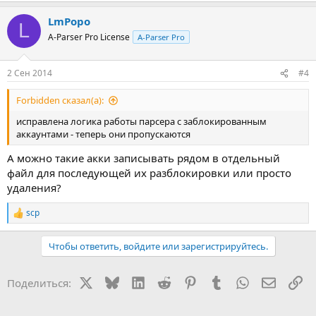
LmPopo
L
A-Parser Pro License
A-Parser Pro
2 Сен 2014
#4
Forbidden сказал(а):
исправлена логика работы парсера с заблокированным
аккаунтами - теперь они пропускаются
А можно такие акки записывать рядом в отдельный
файл для последующей их разблокировки или просто
удаления?
scp
Р
е
а
Чтобы ответить, войдите или зарегистрируйтесь.
к
ц
и
X
Bluesky
LinkedIn
Reddit
Pinterest
Tumblr
WhatsApp
Электр
Сс
Поделиться:
и
: