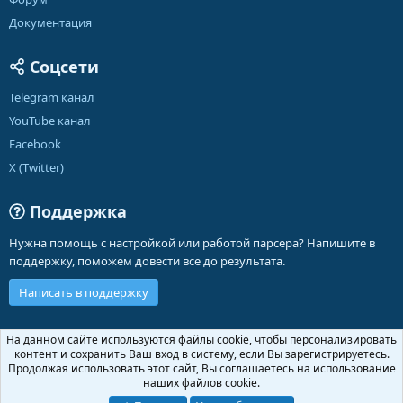
Документация
Соцсети
Telegram канал
YouTube канал
Facebook
X (Twitter)
Поддержка
Нужна помощь с настройкой или работой парсера? Напишите в
поддержку, поможем довести все до результата.
Написать в поддержку
Russian (RU)
На данном сайте используются файлы cookie, чтобы персонализировать
контент и сохранить Ваш вход в систему, если Вы зарегистрируетесь.
Обратная связь
Условия и правила
Продолжая использовать этот сайт, Вы соглашаетесь на использование
Политика конфиденциальности
Помощь
Главная
R
наших файлов cookie.
S