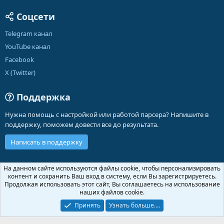
Соцсети
Telegram канал
YouTube канал
Facebook
X (Twitter)
Поддержка
Нужна помощь с настройкой или работой парсера? Напишите в
поддержку, поможем довести все до результата.
Написать в поддержку
Russian (RU)
На данном сайте используются файлы cookie, чтобы персонализировать
контент и сохранить Ваш вход в систему, если Вы зарегистрируетесь.
Обратная связь
Условия и правила
Продолжая использовать этот сайт, Вы соглашаетесь на использование
Политика конфиденциальности
Помощь
Главная
R
наших файлов cookie.
S
S
Принять
Узнать больше.…
®
Community platform by XenForo
© 2010-2026 XenForo Ltd.