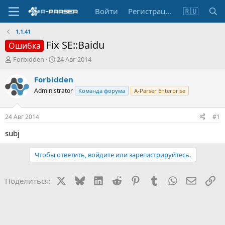
Войти
Регистрация
🇷🇺
1.1.41
Fix SE::Baidu
Ошибка
А
Д
Forbidden
24 Авг 2014
в
а
т
т
Forbidden
о
а
Administrator
Команда форума
A-Parser Enterprise
р
н
т
а
е
ч
24 Авг 2014
#1
м
а
ы
л
subj
а
Чтобы ответить, войдите или зарегистрируйтесь.
X
Bluesky
LinkedIn
Reddit
Pinterest
Tumblr
WhatsApp
Электр
Сс
Поделиться: