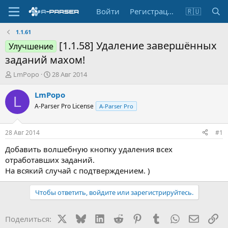
Войти
Регистрация
🇷🇺
1.1.61
[1.1.58] Удаление завершённых
Улучшение
заданий махом!
А
Д
LmPopo
28 Авг 2014
в
а
т
т
LmPopo
L
о
а
A-Parser Pro License
A-Parser Pro
р
н
т
а
е
ч
28 Авг 2014
#1
м
а
ы
л
Добавить волшебную кнопку удаления всех
а
отработавших заданий.
На всякий случай с подтверждением. )
Чтобы ответить, войдите или зарегистрируйтесь.
X
Bluesky
LinkedIn
Reddit
Pinterest
Tumblr
WhatsApp
Электр
Сс
Поделиться: