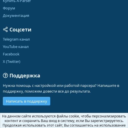
Купить A-Parser
Форум
Документация
Соцсети
Telegram канал
YouTube канал
Facebook
X (Twitter)
Поддержка
Нужна помощь с настройкой или работой парсера? Напишите в
поддержку, поможем довести все до результата.
Написать в поддержку
Russian (RU)
На данном сайте используются файлы cookie, чтобы персонализировать
контент и сохранить Ваш вход в систему, если Вы зарегистрируетесь.
Обратная связь
Условия и правила
Продолжая использовать этот сайт, Вы соглашаетесь на использование