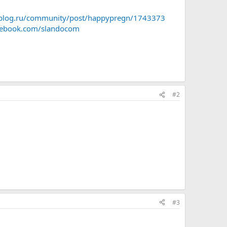
blog.ru/community/post/happypregn/1743373
facebook.com/slandocom
#2
#3