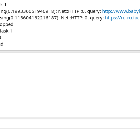
sk 1
sing(0.199336051940918): Net::HTTP::0, query:
http://www.baby
rsing(0.115604162216187): Net::HTTP::0, query:
https://ru-ru.
topped
task 1
t
ed