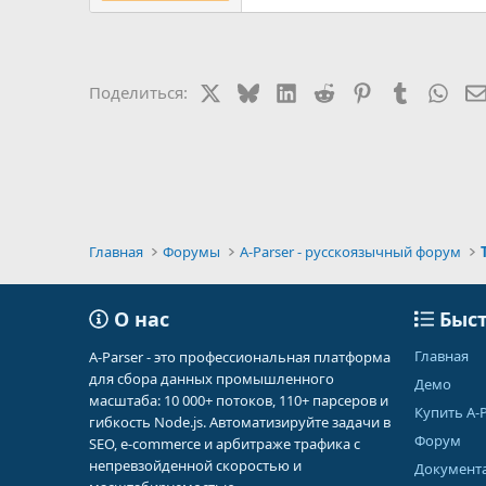
X
Bluesky
LinkedIn
Reddit
Pinterest
Tumblr
Wha
Поделиться:
Главная
Форумы
A-Parser - русскоязычный форум
О нас
Быст
Главная
A-Parser - это профессиональная платформа
для сбора данных промышленного
Демо
масштаба: 10 000+ потоков, 110+ парсеров и
Купить A-P
гибкость Node.js. Автоматизируйте задачи в
Форум
SEO, e-commerce и арбитраже трафика с
непревзойденной скоростью и
Документ