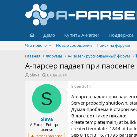
Главная
Демо
Купить A-Parser
Поддержка
Что нового
Новые сообщения
Поиск на форуме
Главная
Форумы
A-Parser - русскоязычный форум
А-парсер падает при парсенге
А
Д
Siava
8 Сен 2014
в
а
т
т
8 Сен 2014
о
а
S
А-парсер падает при парсен
р
н
т
а
Server probably shutdown, star
е
ч
Думал проблема в старой вер
м
а
В логе вот такое писало:
Siava
ы
л
create template(main) at build/
а
A-Parser Enterprise
created template -1844 at build
License
Sep 8 16:13:16.71795 parser s
A-Parser Enterprise