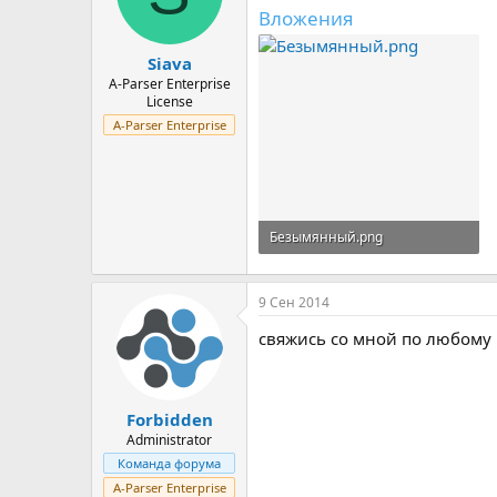
Вложения
Siava
A-Parser Enterprise
License
A-Parser Enterprise
Безымянный.png
80,7 КБ · Просмотры: 30
9 Сен 2014
свяжись со мной по любому
Forbidden
Administrator
Команда форума
A-Parser Enterprise