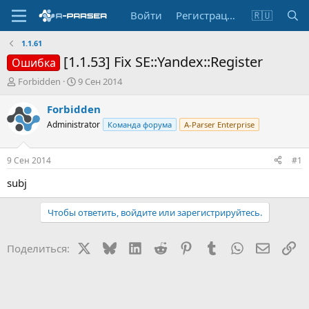
Войти
Регистрация
🇷🇺
1.1.61
[1.1.53] Fix SE::Yandex::Register
Ошибка
А
Д
Forbidden
9 Сен 2014
в
а
т
т
Forbidden
о
а
Administrator
Команда форума
A-Parser Enterprise
р
н
т
а
е
ч
9 Сен 2014
#1
м
а
ы
л
subj
а
Чтобы ответить, войдите или зарегистрируйтесь.
X
Bluesky
LinkedIn
Reddit
Pinterest
Tumblr
WhatsApp
Электр
Сс
Поделиться: