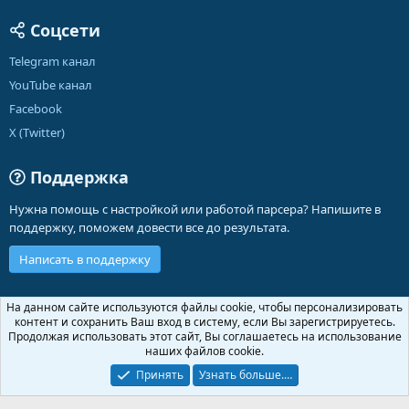
Соцсети
Telegram канал
YouTube канал
Facebook
X (Twitter)
Поддержка
Нужна помощь с настройкой или работой парсера? Напишите в
поддержку, поможем довести все до результата.
Написать в поддержку
Russian (RU)
На данном сайте используются файлы cookie, чтобы персонализировать
контент и сохранить Ваш вход в систему, если Вы зарегистрируетесь.
Обратная связь
Условия и правила
Продолжая использовать этот сайт, Вы соглашаетесь на использование
Политика конфиденциальности
Помощь
Главная
R
наших файлов cookie.
S
S
Принять
Узнать больше.…
®
Community platform by XenForo
© 2010-2026 XenForo Ltd.