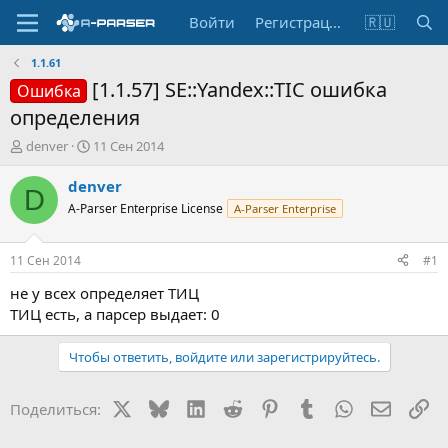
Войти
Регистрация
🇷🇺
1.1.61
[1.1.57] SE::Yandex::TIC ошибка
Ошибка
определения
А
Д
denver
11 Сен 2014
в
а
т
т
denver
D
о
а
A-Parser Enterprise License
A-Parser Enterprise
р
н
т
а
е
ч
11 Сен 2014
#1
м
а
ы
л
не у всех определяет ТИЦ
а
ТИЦ есть, а парсер выдает: 0
Чтобы ответить, войдите или зарегистрируйтесь.
X
Bluesky
LinkedIn
Reddit
Pinterest
Tumblr
WhatsApp
Электр
Сс
Поделиться: