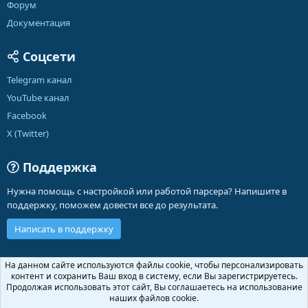
Форум
Документация
Соцсети
Telegram канал
YouTube канал
Facebook
X (Twitter)
Поддержка
Нужна помощь с настройкой или работой парсера? Напишите в
поддержку, поможем довести все до результата.
Написать в поддержку
Russian (RU)
На данном сайте используются файлы cookie, чтобы персонализировать
контент и сохранить Ваш вход в систему, если Вы зарегистрируетесь.
Обратная связь
Условия и правила
Продолжая использовать этот сайт, Вы соглашаетесь на использование
Политика конфиденциальности
Помощь
Главная
R
наших файлов cookie.
S