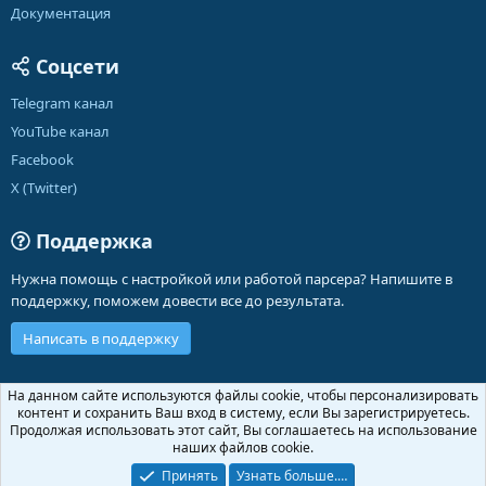
Документация
Соцсети
Telegram канал
YouTube канал
Facebook
X (Twitter)
Поддержка
Нужна помощь с настройкой или работой парсера? Напишите в
поддержку, поможем довести все до результата.
Написать в поддержку
Russian (RU)
На данном сайте используются файлы cookie, чтобы персонализировать
контент и сохранить Ваш вход в систему, если Вы зарегистрируетесь.
Обратная связь
Условия и правила
Продолжая использовать этот сайт, Вы соглашаетесь на использование
Политика конфиденциальности
Помощь
Главная
R
наших файлов cookie.
S
S
Принять
Узнать больше.…
®
Community platform by XenForo
© 2010-2026 XenForo Ltd.