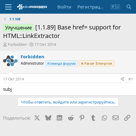
Войти
Регистрация
🇷🇺
1.1.108
[1.1.89] Base href= support for
Улучшение
HTML::LinkExtractor
А
Д
Forbidden
17 Окт 2014
в
а
т
т
Forbidden
о
а
Administrator
Команда форума
A-Parser Enterprise
р
н
т
а
е
ч
17 Окт 2014
#1
м
а
ы
л
subj
а
Чтобы ответить, войдите или зарегистрируйтесь.
X
Bluesky
LinkedIn
Reddit
Pinterest
Tumblr
WhatsApp
Электр
Сс
Поделиться: