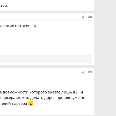
стой.
#8
дающих потоков 10)
#9
се возможности которого знаете лишь вы. Я
-парсера можно делать доры, прошло уже не
ателей парсера