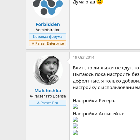
Думаю да
Forbidden
Administrator
Команда форума
A-Parser Enterprise
19 Окт 2014
Блин, то ли лыжи не едут, то 
Пытаюсь пока настроить без 
дефолтные, я только добавил
настройку с использованием 
Malchishka
A-Parser Pro License
Настройки Регера:
A-Parser Pro
Настройки Антигейта: