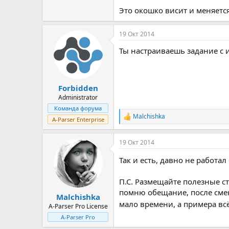
Это окошко висит и меняется
19 Окт 2014
Ты настраиваешь задание с 
Forbidden
Administrator
Команда форума
Malchishka
Р
A-Parser Enterprise
е
а
19 Окт 2014
к
ц
Так и есть, давно не работал
и
и
:
П.С. Размещайте полезные с
помню обещание, после смен
Malchishka
мало времени, а примера вс
A-Parser Pro License
A-Parser Pro