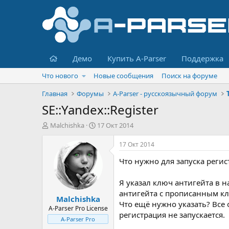
Главная
Демо
Купить A-Parser
Поддержка
Что нового
Новые сообщения
Поиск на форуме
Главная
Форумы
A-Parser - русскоязычный форум
SE::Yandex::Register
А
Д
Malchishka
17 Окт 2014
в
а
т
т
17 Окт 2014
о
а
Что нужно для запуска регис
р
н
т
а
е
ч
Я указал ключ антигейта в н
м
а
антигейта с прописанным кл
Malchishka
ы
л
Что ещё нужно указать? Все 
а
A-Parser Pro License
регистрация не запускается.
A-Parser Pro