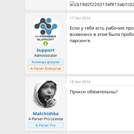
17 Окт 2014
Если у тебя есть рабочие пр
возможно в этом была пробле
парсинге.
Support
Administrator
Команда форума
A-Parser Enterprise
18 Окт 2014
Прокси обязательны?
Malchishka
A-Parser Pro License
A-Parser Pro