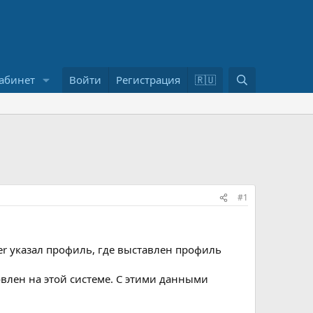
П
абинет
Войти
Регистрация
🇷🇺
о
и
с
к
#1
ster указал профиль, где выставлен профиль
овлен на этой системе. С этими данными