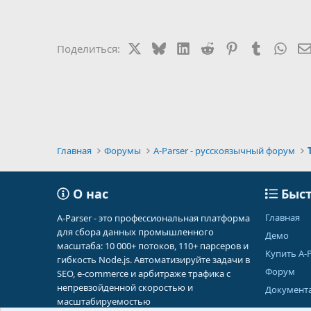
X
Bluesky
LinkedIn
Reddit
Pinterest
Tumblr
Wha
Поделиться:
Главная
Форумы
A-Parser - русскоязычный форум
О нас
Быст
Главная
A-Parser - это профессиональная платформа
для сбора данных промышленного
Демо
масштаба: 10 000+ потоков, 110+ парсеров и
Купить A-P
гибкость Node.js. Автоматизируйте задачи в
Форум
SEO, e-commerce и арбитраже трафика с
непревзойденной скоростью и
Документ
масштабируемостью