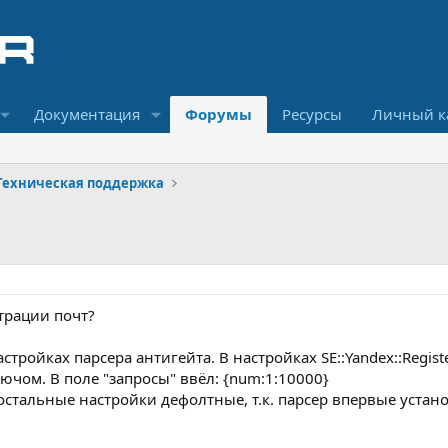
Документация
Форумы
Ресурсы
Личный к
Техническая поддержка
трации почт?
астройках парсера антигейта. В настройках SE::Yandex::Regi
ючом. В поле "запросы" ввёл: {num:1:10000}
остальные настройки дефолтные, т.к. парсер впервые устан