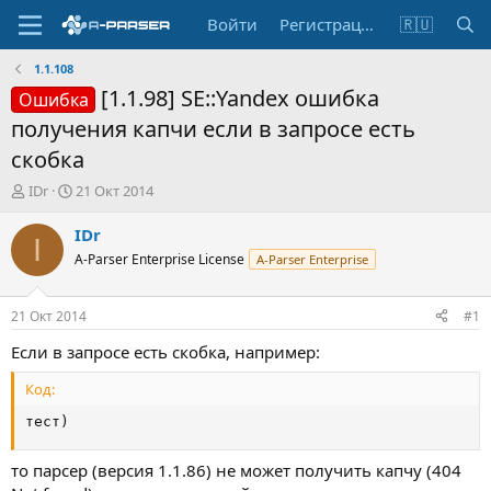
Войти
Регистрация
🇷🇺
1.1.108
[1.1.98] SE::Yandex ошибка
Ошибка
получения капчи если в запросе есть
скобка
А
Д
IDr
21 Окт 2014
в
а
т
т
IDr
I
о
а
A-Parser Enterprise License
A-Parser Enterprise
р
н
т
а
е
ч
21 Окт 2014
#1
м
а
ы
л
Если в запросе есть скобка, например:
а
Код:
тест)
то парсер (версия 1.1.86) не может получить капчу (404