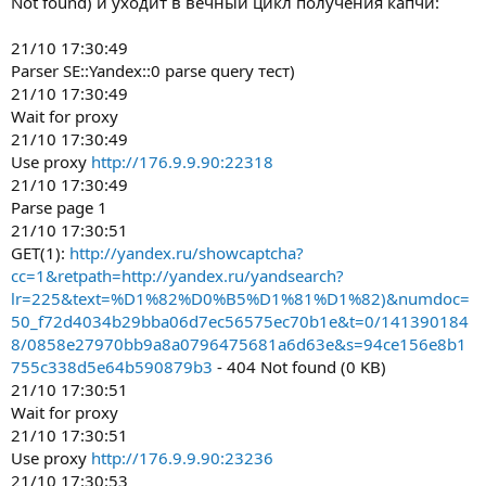
Not found) и уходит в вечный цикл получения капчи:
21/10 17:30:49
Parser SE::Yandex::0 parse query тест)
21/10 17:30:49
Wait for proxy
21/10 17:30:49
Use proxy
http://176.9.9.90:22318
21/10 17:30:49
Parse page 1
21/10 17:30:51
GET(1):
http://yandex.ru/showcaptcha?
cc=1&retpath=http://yandex.ru/yandsearch?
lr=225&text=%D1%82%D0%B5%D1%81%D1%82)&numdoc=
50_f72d4034b29bba06d7ec56575ec70b1e&t=0/141390184
8/0858e27970bb9a8a0796475681a6d63e&s=94ce156e8b1
755c338d5e64b590879b3
- 404 Not found (0 KB)
21/10 17:30:51
Wait for proxy
21/10 17:30:51
Use proxy
http://176.9.9.90:23236
21/10 17:30:53