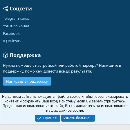
Соцсети
Telegram канал
YouTube канал
Facebook
X (Twitter)
Поддержка
Нужна помощь с настройкой или работой парсера? Напишите в
поддержку, поможем довести все до результата.
Написать в поддержку
Russian (RU)
На данном сайте используются файлы cookie, чтобы персонализировать
контент и сохранить Ваш вход в систему, если Вы зарегистрируетесь.
Обратная связь
Условия и правила
Продолжая использовать этот сайт, Вы соглашаетесь на использование
Политика конфиденциальности
Помощь
Главная
R
наших файлов cookie.
S
S
Принять
Узнать больше.…
®
Community platform by XenForo
© 2010-2026 XenForo Ltd.