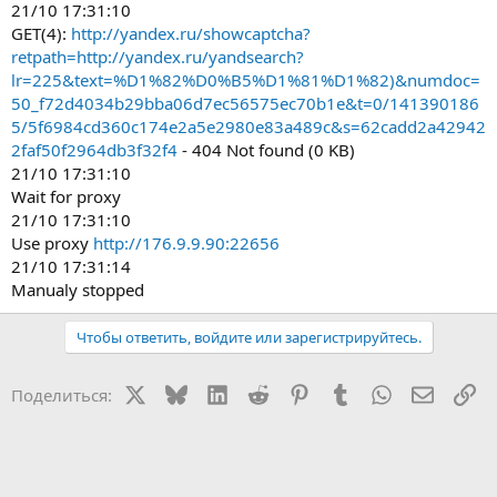
21/10 17:31:10
GET(4):
http://yandex.ru/showcaptcha?
retpath=http://yandex.ru/yandsearch?
lr=225&text=%D1%82%D0%B5%D1%81%D1%82)&numdoc=
50_f72d4034b29bba06d7ec56575ec70b1e&t=0/141390186
5/5f6984cd360c174e2a5e2980e83a489c&s=62cadd2a42942
2faf50f2964db3f32f4
- 404 Not found (0 KB)
21/10 17:31:10
Wait for proxy
21/10 17:31:10
Use proxy
http://176.9.9.90:22656
21/10 17:31:14
Manualy stopped
Чтобы ответить, войдите или зарегистрируйтесь.
X
Bluesky
LinkedIn
Reddit
Pinterest
Tumblr
WhatsApp
Электр
Сс
Поделиться: