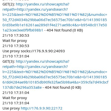
GET(2):
http://yandex.ru/showcaptcha?
retpath=http://yandex.ru/yandsearch?
lr=225&text=%D1%82%D0%B5%D1%81%D1%82)&numdoc=
50_f72d4034b29bba06d7ec56575ec70b1e&t=0/141390185
0/d3be9b1e16261aa289d1f4e271ae98c4&s=b9548c017e50
1a23cee3ee0f9fb698b1
- 404 Not found (0 KB)
21/10 17:30:53
Wait for proxy
21/10 17:30:53
Use proxy socks://176.9.9.90:24093
21/10 17:31:04
GET(3):
http://yandex.ru/showcaptcha?
retpath=http://yandex.ru/yandsearch?
lr=225&text=%D1%82%D0%B5%D1%81%D1%82)&numdoc=
50_f72d4034b29bba06d7ec56575ec70b1e&t=0/141390185
6/dd4284ae9b10185db90fe32fae5b98a4&s=359cfa7d49cbcf
137db7de296a353a8e
- 404 Not found (0 KB)
21/10 17:31:04
Wait for proxy
21/10 17:31:04
Use proxy
http://176.9.9.90:22172