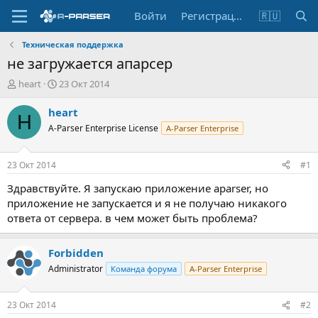
Войти
Регистрация
🇷🇺
Техническая поддержка
не загружается апарсер
А
Д
heart
23 Окт 2014
в
а
т
т
heart
H
о
а
A-Parser Enterprise License
A-Parser Enterprise
р
н
т
а
е
ч
23 Окт 2014
#1
м
а
ы
л
Здравствуйте. Я запускаю приложение aparser, но
а
приложение не запускается и я не получаю никакого
ответа от сервера. в чем может быть проблема?
Forbidden
Administrator
Команда форума
A-Parser Enterprise
23 Окт 2014
#2