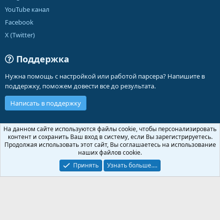
YouTube канал
Facebook
X (Twitter)
Поддержка
Нужна помощь с настройкой или работой парсера? Напишите в
поддержку, поможем довести все до результата.
Написать в поддержку
Russian (RU)
На данном сайте используются файлы cookie, чтобы персонализировать
контент и сохранить Ваш вход в систему, если Вы зарегистрируетесь.
Обратная связь
Условия и правила
Продолжая использовать этот сайт, Вы соглашаетесь на использование
Политика конфиденциальности
Помощь
Главная
R
наших файлов cookie.
S
S
Принять
Узнать больше.…
®
Community platform by XenForo
© 2010-2026 XenForo Ltd.