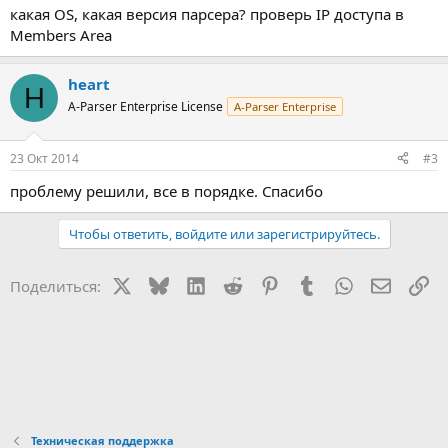
какая OS, какая версия парсера? проверь IP доступа в
Members Area
heart
H
A-Parser Enterprise License
A-Parser Enterprise
23 Окт 2014
#3
проблему решили, все в порядке. Спасибо
Чтобы ответить, войдите или зарегистрируйтесь.
X
Bluesky
LinkedIn
Reddit
Pinterest
Tumblr
WhatsApp
Электр
Сс
Поделиться:
Техническая поддержка