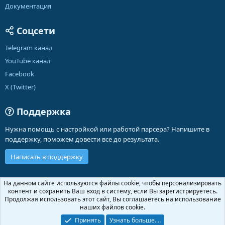
Документация
Соцсети
Telegram канал
YouTube канал
Facebook
X (Twitter)
Поддержка
Нужна помощь с настройкой или работой парсера? Напишите в
поддержку, поможем довести все до результата.
Написать в поддержку
Russian (RU)
На данном сайте используются файлы cookie, чтобы персонализировать
контент и сохранить Ваш вход в систему, если Вы зарегистрируетесь.
Обратная связь
Условия и правила
Продолжая использовать этот сайт, Вы соглашаетесь на использование
Политика конфиденциальности
Помощь
Главная
R
наших файлов cookie.
S
S
Принять
Узнать больше.…
®
Community platform by XenForo
© 2010-2026 XenForo Ltd.