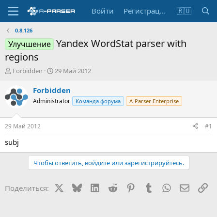
Войти
Регистрация
🇷🇺
0.8.126
Yandex WordStat parser with
Улучшение
regions
А
Д
Forbidden
29 Май 2012
в
а
т
т
Forbidden
о
а
Administrator
Команда форума
A-Parser Enterprise
р
н
т
а
е
ч
29 Май 2012
#1
м
а
ы
л
subj
а
Чтобы ответить, войдите или зарегистрируйтесь.
X
Bluesky
LinkedIn
Reddit
Pinterest
Tumblr
WhatsApp
Электр
Сс
Поделиться: