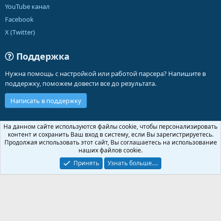
YouTube канал
Facebook
X (Twitter)
Поддержка
Нужна помощь с настройкой или работой парсера? Напишите в
поддержку, поможем довести все до результата.
Написать в поддержку
Russian (RU)
На данном сайте используются файлы cookie, чтобы персонализировать
контент и сохранить Ваш вход в систему, если Вы зарегистрируетесь.
Обратная связь
Условия и правила
Продолжая использовать этот сайт, Вы соглашаетесь на использование
Политика конфиденциальности
Помощь
Главная
R
наших файлов cookie.
S
S
Принять
Узнать больше.…
®
Community platform by XenForo
© 2010-2026 XenForo Ltd.