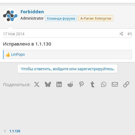
Forbidden
Administrator
Команда форума
A-Parser Enterprise
17 Ноя 2014
#5
Исправлено в 1.1.130
LmPopo
Р
е
а
Чтобы ответить, войдите или зарегистрируйтесь.
к
ц
и
X
Bluesky
LinkedIn
Reddit
Pinterest
Tumblr
WhatsApp
Электр
Сс
Поделиться:
и
:
1.1.135