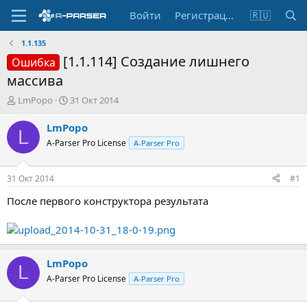
Войти
Регистрация
🇷🇺
1.1.135
[1.1.114] Создание лишнего
Ошибка
массива
А
Д
LmPopo
31 Окт 2014
в
а
т
т
LmPopo
L
о
а
A-Parser Pro License
A-Parser Pro
р
н
т
а
е
ч
31 Окт 2014
#1
м
а
ы
л
После первого конструктора результата
а
LmPopo
L
A-Parser Pro License
A-Parser Pro