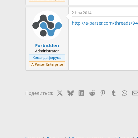
2 Ноя 2014
http://a-parser.com/threads/9
Forbidden
Administrator
Команда форума
A-Parser Enterprise
X
Bluesky
LinkedIn
Reddit
Pinterest
Tumblr
Wha
Поделиться: