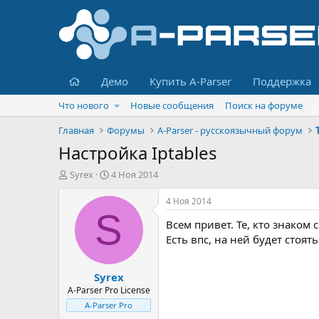
Главная
Демо
Купить A-Parser
Поддержка
Что нового
Новые сообщения
Поиск на форуме
Главная
Форумы
A-Parser - русскоязычный форум
Настройка Iptables
А
Д
Syrex
4 Ноя 2014
в
а
т
т
4 Ноя 2014
о
а
S
Всем привет. Те, кто знаком 
р
н
т
а
Есть впс, на ней будет стоят
е
ч
м
а
Syrex
ы
л
а
A-Parser Pro License
A-Parser Pro