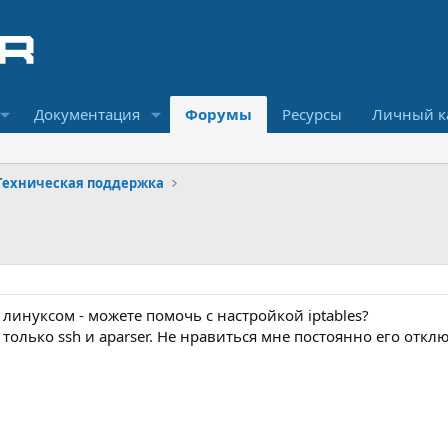
Документация
Форумы
Ресурсы
Личный к
Техническая поддержка
с линуксом - можете помочь с настройкой iptables?
ь только ssh и aparser. Не нравиться мне постоянно его отклю