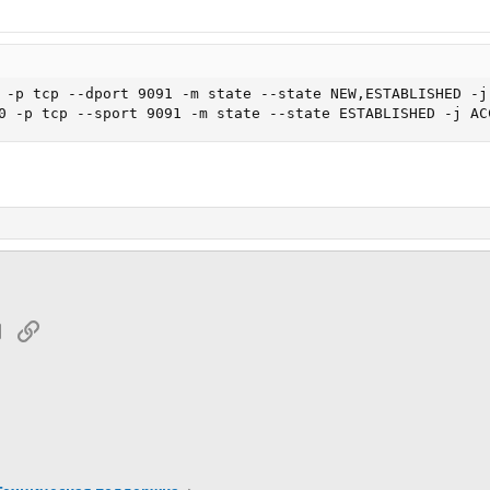
 -p tcp --dport 9091 -m state --state NEW,ESTABLISHED -j 
0 -p tcp --sport 9091 -m state --state ESTABLISHED -j AC
tsApp
Электронная почта
Ссылка