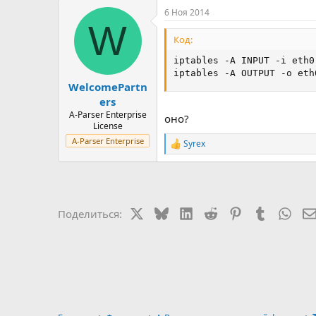
6 Ноя 2014
W
Код:
iptables -A INPUT -i eth0
iptables -A OUTPUT -o eth
WelcomePartn
ers
A-Parser Enterprise
оно?
License
A-Parser Enterprise
Syrex
Р
е
а
к
ц
и
X
Bluesky
LinkedIn
Reddit
Pinterest
Tumblr
Wha
Поделиться:
и
: