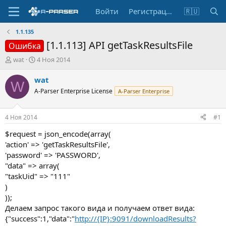
Войти
Регистрация
🇷🇺
1.1.135
[1.1.113] API getTaskResultsFile
Ошибка
А
Д
wat
4 Ноя 2014
в
а
т
т
wat
W
о
а
A-Parser Enterprise License
A-Parser Enterprise
р
н
т
а
е
ч
4 Ноя 2014
#1
м
а
ы
л
$request = json_encode(array(
а
'action' => 'getTaskResultsFile',
'password' => 'PASSWORD',
"data" => array(
"taskUid" => "111"
)
));
Делаем запрос такого вида и получаем ответ вида:
{"success":1,"data":"
http://{IP}:9091/downloadResults?