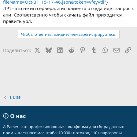
fileName=Oct-31_15-17-46.json&token=vfeyvtii
"}
{IP} - это не ип сервера, а ип клиента откуда идет запрос к
апи. Соответсвенно чтобы скачать файл приходится
править урл.
Чтобы ответить, войдите или зарегистрируйтесь.
X
Bluesky
LinkedIn
Reddit
Pinterest
Tumblr
WhatsApp
Электр
Сс
Поделиться:
1.1.135
О нас
A-Parser - это профессиональная платформа для сбора данных
промышленного масштаба: 10 000+ потоков, 110+ парсеров и