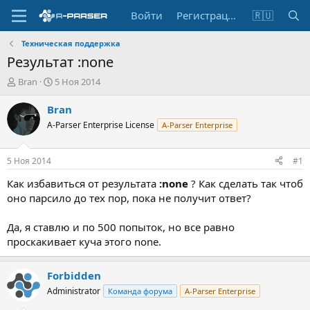
Войти
Регистрация
🇷🇺
Техническая поддержка
Результат :none
А
Д
Bran
5 Ноя 2014
в
а
т
т
Bran
о
а
A-Parser Enterprise License
A-Parser Enterprise
р
н
т
а
е
ч
5 Ноя 2014
#1
м
а
ы
л
Как избавиться от результата
:none
? Как сделать так чтоб
а
оно парсило до тех пор, пока не получит ответ?
Да, я ставлю и по 500 попыток, но все равно
проскакивает куча этого none.
Forbidden
Administrator
Команда форума
A-Parser Enterprise