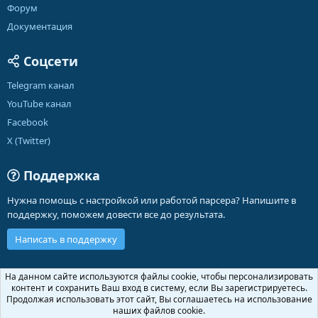
Форум
Документация
Соцсети
Telegram канал
YouTube канал
Facebook
X (Twitter)
Поддержка
Нужна помощь с настройкой или работой парсера? Напишите в
поддержку, поможем довести все до результата.
Написать в поддержку
Russian (RU)
На данном сайте используются файлы cookie, чтобы персонализировать
контент и сохранить Ваш вход в систему, если Вы зарегистрируетесь.
Обратная связь
Условия и правила
Продолжая использовать этот сайт, Вы соглашаетесь на использование
Политика конфиденциальности
Помощь
Главная
R
наших файлов cookie.
S