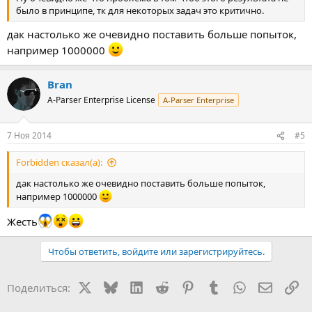
было в принципе, тк для некоторых задач это критично.
дак настолько же очевидно поставить больше попыток,
например 1000000
Bran
A-Parser Enterprise License
A-Parser Enterprise
7 Ноя 2014
#5
Forbidden сказал(а):
дак настолько же очевидно поставить больше попыток,
например 1000000
Жесть
Чтобы ответить, войдите или зарегистрируйтесь.
X
Bluesky
LinkedIn
Reddit
Pinterest
Tumblr
WhatsApp
Электр
Сс
Поделиться: