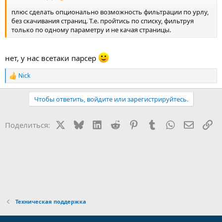
плюс сделать опционально возможность фильтрации по урлу,
без скачивания страниц. Т.е. пройтись по списку, фильтруя
только по одному параметру и не качая страницы.
нет, у нас всетаки парсер
Nick
Р
е
а
Чтобы ответить, войдите или зарегистрируйтесь.
к
ц
и
X
Bluesky
LinkedIn
Reddit
Pinterest
Tumblr
WhatsApp
Электр
Сс
Поделиться:
и
:
Техническая поддержка