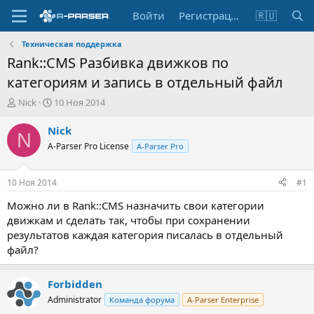
Войти
Регистрация
🇷🇺
Техническая поддержка
Rank::CMS Разбивка движков по
категориям и запись в отдельный файл
А
Д
Nick
10 Ноя 2014
в
а
т
т
Nick
N
о
а
A-Parser Pro License
A-Parser Pro
р
н
т
а
е
ч
10 Ноя 2014
#1
м
а
ы
л
Можно ли в Rank::CMS назначить свои категории
а
движкам и сделать так, чтобы при сохранении
результатов каждая категория писалась в отдельный
файл?
Forbidden
Administrator
Команда форума
A-Parser Enterprise