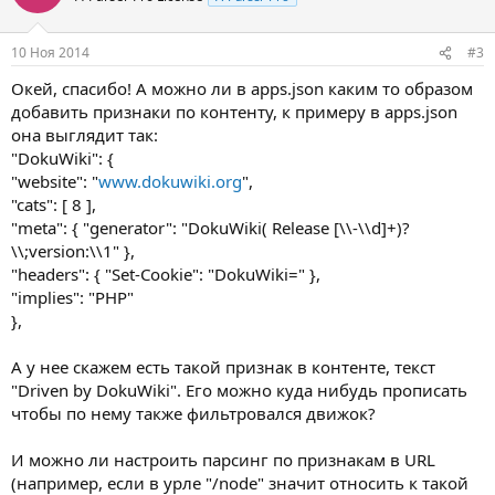
и
и
:
10 Ноя 2014
#3
Окей, спасибо! А можно ли в apps.json каким то образом
добавить признаки по контенту, к примеру в apps.json
она выглядит так:
"DokuWiki": {
"website": "
www.dokuwiki.org
",
"cats": [ 8 ],
"meta": { "generator": "DokuWiki( Release [\\-\\d]+)?
\\;version:\\1" },
"headers": { "Set-Cookie": "DokuWiki=" },
"implies": "PHP"
},
А у нее скажем есть такой признак в контенте, текст
"Driven by DokuWiki". Его можно куда нибудь прописать
чтобы по нему также фильтровался движок?
И можно ли настроить парсинг по признакам в URL
(например, если в урле "/node" значит относить к такой