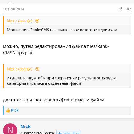
10 Ноя 2014
#2
Nick сказал(а):
Можно ли в Rank::CMS назначить свои категории движкам
можно, путем редактирования файла files/Rank-
CMS/apps.json
Nick сказал(а):
и сделать так, чтобы при сохранении результатов каждая
категория писалась в отдельный файл?
достаточно использовать $cat в имени файла
Nick
Р
е
а
Nick
к
N
ц
A-Parser Pro License
A-Parser Pro