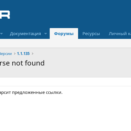
Документация
Форумы
Ресурсы
Личный к
Версии
1.1.135
arse not found
арсит предложенные ссылки.