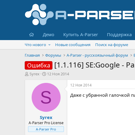
Главная
Демо
Купить A-Parser
Поддержка
Что нового
Новые сообщения
Поиск на форуме
Главная
Форумы
A-Parser - русскоязычный форум
[1.1.116] SE:Google - P
Ошибка
А
Д
Syrex
12 Ноя 2014
в
а
т
т
12 Ноя 2014
о
а
S
Даже с убранной галочкой п
р
н
т
а
е
ч
м
а
Syrex
ы
л
а
A-Parser Pro License
A-Parser Pro