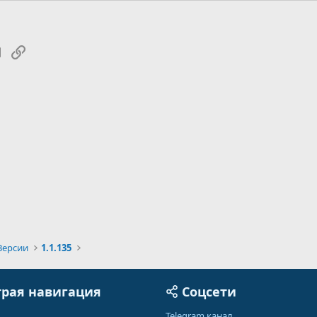
tsApp
Электронная почта
Ссылка
Версии
1.1.135
рая навигация
Соцсети
Telegram канал