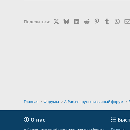
X
Bluesky
LinkedIn
Reddit
Pinterest
Tumblr
Wha
Поделиться:
Главная
Форумы
A-Parser - русскоязычный форум
О нас
Быст
Главная
A-Parser - это профессиональная платформа