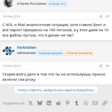
A-Parser Pro License
A-Parser Pro
14 Ноя 2014
#2
С AOL и Mail аналогичная ситуация, хотя ставлю Бинг и
всё парсит прекрасно на 100 потоков, а у этих даже на 10
все файлы пустые, что я делаю не так?
Forbidden
Administrator
Команда форума
A-Parser Enterprise
14 Ноя 2014
#3
Скорее всего дело в том что ты не используешь прокси,
включи Use proxy
Чтобы ответить, войдите или зарегистрируйтесь.
X
Bluesky
LinkedIn
Reddit
Pinterest
Tumblr
WhatsApp
Электр
Сс
Поделиться: