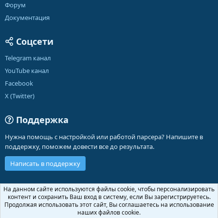
Форум
Документация
Соцсети
Telegram канал
YouTube канал
Facebook
X (Twitter)
Поддержка
Нужна помощь с настройкой или работой парсера? Напишите в
поддержку, поможем довести все до результата.
Написать в поддержку
Russian (RU)
На данном сайте используются файлы cookie, чтобы персонализировать
контент и сохранить Ваш вход в систему, если Вы зарегистрируетесь.
Обратная связь
Условия и правила
Продолжая использовать этот сайт, Вы соглашаетесь на использование
Политика конфиденциальности
Помощь
Главная
R
наших файлов cookie.
S