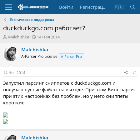
Войти
Регистрация
🇷🇺
Техническая поддержка
duckduckgo.com работает?
А
Д
Malchishka
14 Ноя 2014
в
а
т
т
Malchishka
о
а
A-Parser Pro License
A-Parser Pro
р
н
т
а
е
ч
14 Ноя 2014
#1
м
а
ы
л
Запустил парсинг сниппетов c duckduckgo.com и
а
получаю пустые файлы на выходе. При этом Бинг парсит
при этих настройках без проблем, но у него сниппеты
короткие.
Malchishka