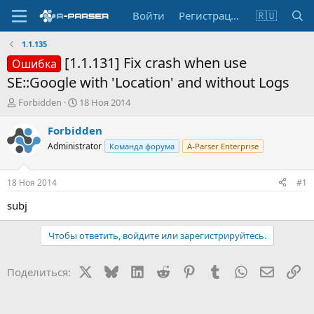
Войти
Регистрация
🇷🇺
1.1.135
[1.1.131] Fix crash when use
Ошибка
SE::Google with 'Location' and without Logs
А
Д
Forbidden
18 Ноя 2014
в
а
т
т
Forbidden
о
а
Administrator
Команда форума
A-Parser Enterprise
р
н
т
а
е
ч
18 Ноя 2014
#1
м
а
ы
л
subj
а
Чтобы ответить, войдите или зарегистрируйтесь.
X
Bluesky
LinkedIn
Reddit
Pinterest
Tumblr
WhatsApp
Электр
Сс
Поделиться: