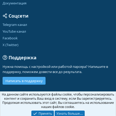
Документация
Соцсети
Telegram канал
YouTube канал
Facebook
X (Twitter)
Поддержка
Нужна помощь с настройкой или работой парсера? Напишите в
поддержку, поможем довести все до результата.
Написать в поддержку
Russian (RU)
На данном сайте используются файлы cookie, чтобы персонализировать
контент и сохранить Ваш вход в систему, если Вы зарегистрируетесь.
Обратная связь
Условия и правила
Продолжая использовать этот сайт, Вы соглашаетесь на использование
Политика конфиденциальности
Помощь
Главная
R
наших файлов cookie.
S
S
Принять
Узнать больше.…
®
Community platform by XenForo
© 2010-2026 XenForo Ltd.