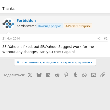
Thanks!
Forbidden
Administrator
Команда форума
A-Parser Enterprise
21 Ноя 2014
#2
SE::Yahoo is fixed, but SE::Yahoo::Suggest work for me
without any changes, can you check again?
Чтобы ответить, войдите или зарегистрируйтесь.
X
Bluesky
LinkedIn
Reddit
Pinterest
Tumblr
WhatsApp
Электр
Сс
Поделиться: