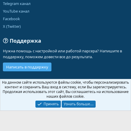
Telegram канал
YouTube канал
Facebook
X (Twitter)
Поддержка
Нужна помощь с настройкой или работой парсера? Напишите в
поддержку, поможем довести все до результата.
Написать в поддержку
Russian (RU)
На данном сайте используются файлы cookie, чтобы персонализировать
контент и сохранить Ваш вход в систему, если Вы зарегистрируетесь.
Обратная связь
Условия и правила
Продолжая использовать этот сайт, Вы соглашаетесь на использование
Политика конфиденциальности
Помощь
Главная
R
наших файлов cookie.
S
S
Принять
Узнать больше.…
®
Community platform by XenForo
© 2010-2026 XenForo Ltd.