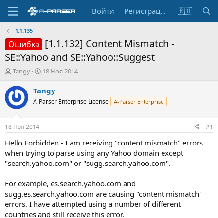
Войти
Регистрация
🇷🇺
1.1.135
[1.1.132] Content Mismatch -
Ошибка
SE::Yahoo and SE::Yahoo::Suggest
А
Д
Tangy
18 Ноя 2014
в
а
т
т
Tangy
о
а
A-Parser Enterprise License
A-Parser Enterprise
р
н
т
а
е
ч
18 Ноя 2014
#1
м
а
ы
л
Hello Forbidden - I am receiving "content mismatch" errors
а
when trying to parse using any Yahoo domain except
"search.yahoo.com" or "sugg.search.yahoo.com".
For example, es.search.yahoo.com and
sugg.es.search.yahoo.com are causing "content mismatch"
errors. I have attempted using a number of different
countries and still receive this error.